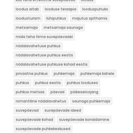
loodus aitab
looduse teraapia
looduspuhuks
loodusturism
lühipuhkus
majutus spithamis
metsamaja
metsamaja saunaga
mida teha firma suvepäevadel
nädalavahetuse puhkus
nädalavahetuse puhkus eestis
nädalavahetuse puhkuse kohad eestis
privaatne puhkus
puhkemaja
puhkemaja kahele
puhkus
puhkus eestis
puhkus looduses
puhkus metsas
päevad
päikeseloojang
romantiline nädalavahetus
saunaga puhkemaja
suvepäevad
suvepäevade ideed
suvepäevade kohad
suvepäevade korraldamine
suvepäevade puhkekeskused