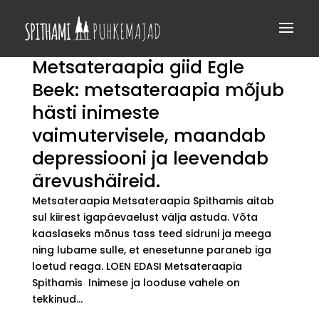
Metsateraapia giid Egle
Beek: metsateraapia mõjub
hästi inimeste
vaimutervisele, maandab
depressiooni ja leevendab
ärevushäireid.
Metsateraapia Metsateraapia Spithamis aitab
sul kiirest igapäevaelust välja astuda. Võta
kaaslaseks mõnus tass teed sidruni ja meega
ning lubame sulle, et enesetunne paraneb iga
loetud reaga. LOEN EDASI Metsateraapia
Spithamis Inimese ja looduse vahele on
tekkinud...