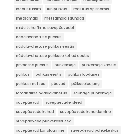
loodusturism
lühipuhkus
majutus spithamis
metsamaja
metsamaja saunaga
mida teha firma suvepäevadel
nädalavahetuse puhkus
nädalavahetuse puhkus eestis
nädalavahetuse puhkuse kohad eestis
privaatne puhkus
puhkemaja
puhkemaja kahele
puhkus
puhkus eestis
puhkus looduses
puhkus metsas
päevad
päikeseloojang
romantiline nädalavahetus
saunaga puhkemaja
suvepäevad
suvepäevade ideed
suvepäevade kohad
suvepäevade korraldamine
suvepäevade puhkekeskused
suvepäevad korraldamine
suvepäevad puhkekeskus