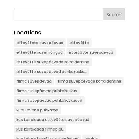
Search
Locations
ettevõtete suvepäevad
ettevõtte
ettevõtte suvemängud
ettevõtte suvepäevad
ettevõtte suvepäevade korraldamine
ettevõtte suvepäevad puhkekeskus
firma suvepäevad
firma suvepäevade korraldamine
firma suvepäevad puhkekeskus
firma suvepäevad puhkekeskused
kuhu minna puhkama
kus korraldada ettevõtte suvepäevad
kus korraldada firmapidu
kus teha ettevõtte suvepäevad
loodus