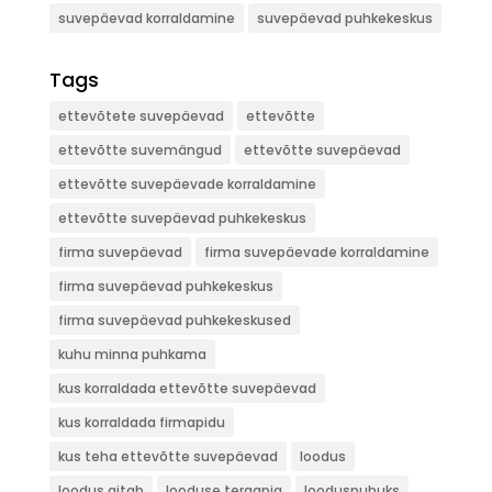
suvepäevad korraldamine
suvepäevad puhkekeskus
Tags
ettevõtete suvepäevad
ettevõtte
ettevõtte suvemängud
ettevõtte suvepäevad
ettevõtte suvepäevade korraldamine
ettevõtte suvepäevad puhkekeskus
firma suvepäevad
firma suvepäevade korraldamine
firma suvepäevad puhkekeskus
firma suvepäevad puhkekeskused
kuhu minna puhkama
kus korraldada ettevõtte suvepäevad
kus korraldada firmapidu
kus teha ettevõtte suvepäevad
loodus
loodus aitab
looduse teraapia
looduspuhuks