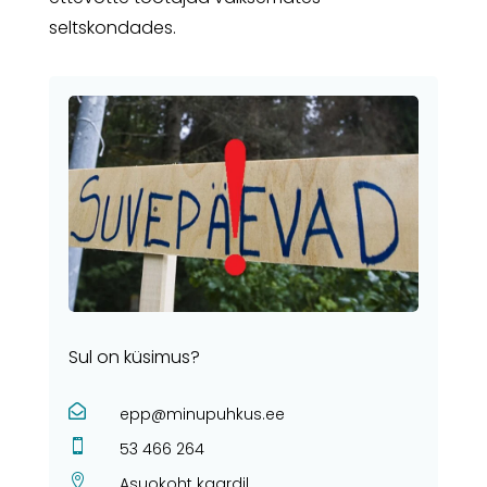
seltskondades.
Sul on küsimus?

epp@minupuhkus.ee

53 466 264

Asuokoht kaardil