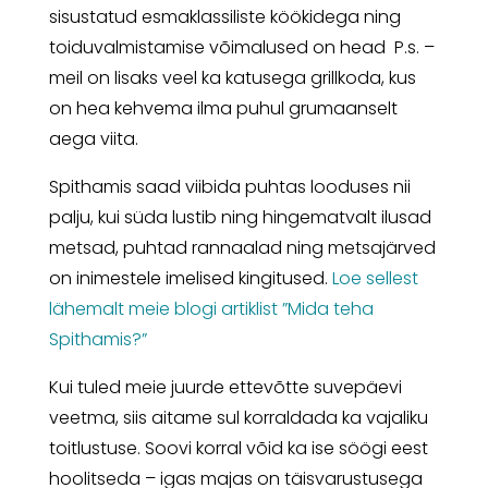
sisustatud esmaklassiliste köökidega ning
toiduvalmistamise võimalused on head P.s. –
meil on lisaks veel ka katusega grillkoda, kus
on hea kehvema ilma puhul grumaanselt
aega viita.
Spithamis saad viibida puhtas looduses nii
palju, kui süda lustib ning hingematvalt ilusad
metsad, puhtad rannaalad ning metsajärved
on inimestele imelised kingitused.
Loe sellest
lähemalt meie blogi artiklist ”Mida teha
Spithamis?”
Kui tuled meie juurde ettevõtte suvepäevi
veetma, siis aitame sul korraldada ka vajaliku
toitlustuse. Soovi korral võid ka ise söögi eest
hoolitseda – igas majas on täisvarustusega