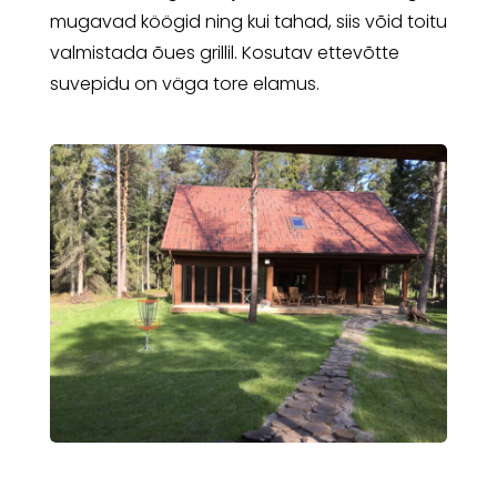
mugavad köögid ning kui tahad, siis võid toitu
valmistada õues grillil. Kosutav ettevõtte
suvepidu on väga tore elamus.