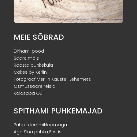
MEIE SÕBRAD
Dirhami pood
Saare mõis
Roosta puhkeküla
Cakes by Kerlin
Fotograaf Merilin Kaustel-Lehemets
Osmussaare reisid
Kalasaba OÜ
SPITHAMI PUHKEMAJAD
Puhkus lemmikloomaga
Aga Sina puhka Eestis