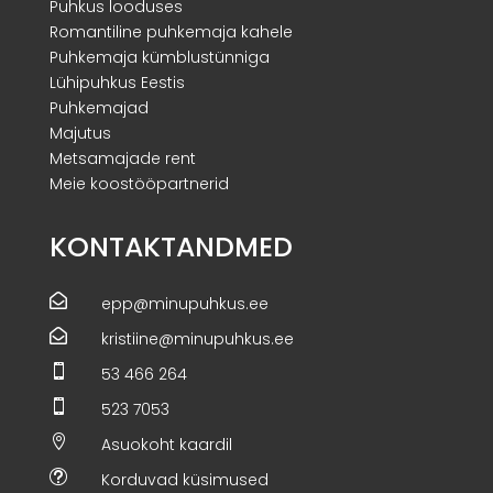
Puhkus looduses
Romantiline puhkemaja kahele
Puhkemaja kümblustünniga
Lühipuhkus Eestis
Puhkemajad
Majutus
Metsamajade rent
Meie koostööpartnerid
KONTAKTANDMED

epp@minupuhkus.ee

kristiine@minupuhkus.ee

53 466 264

523 7053

Asuokoht kaardil
t
Korduvad küsimused