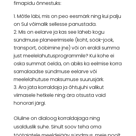
fimapidu õnnestuks:
Mõtle läbi, mis on peo eesmärk ning kui palju
on Sul võimalik sellesse panustada.
Mis on eelarve ja kas see läheb kogu
sündmuse planeerimisele (koht, söök-jook,
transport, ööbimine jne) või on eraldi summa
just meelelahutusprogrammile? Kui kohe ei
oska summat öelda, on abiks ka eelmise korra
samalaadse sündmuse eelarve või
meelelahutuse maksumuse suurusjärk.
Ära jäta korraldaja ja õhtujuhi valikut
viimasele hetkele ning ära otsusta vaid
honorari järgi.
Oluline on dialoog korraldajaga ning
usalduslik suhe. Sinult soov teha oma
töötajatele meeldejääv sündmus, meie poolt