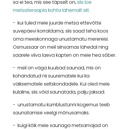
sa ei tea, mis see täpselt on,
siis loe
metsateraapia kohta lähemalt siit.
- kui tuled meie juurde metsa ettevõtte
suvepäevi korraldama, siis saad teha koos
oma meeskonnaga unustamatu merereisi.
Osmussaar on meil siinsamas lähedal ning
saarele viiva laeva kapten on meie hea sõber.
- meil on väga kuulsad saunad, mis on
kohandatud nii suurematele kui ka
väiksematele seltskondadele. Kui oled meie
külaline, siis võid saunatada, palju jaksad.
- unustamatu kümblustünni kogemus teeb
saunatamise veelgi mõnusamaks.
- kuigi kõik meie saunaga metsamajad on