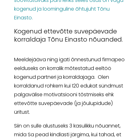
soovitatavaks partneriks selles osas on väga
kogenud ja loominguline õhtujuht Tõnu
Einasto.
Kogenud ettevõtte suvepäevade
korraldaja Tõnu Einasto nõuanded.
Meeldejääva ning igati õnnestunud firmapeo
eelduseks on korralik mõtestatud eeltöö
kogenud partneri ja korraldajaga. Olen
korraldanud rohkem kui 120 edukat sündmust
palgavälise motivatsiooni tõstmiseks ehk
ettevõtte suvepäevade (ja jõulupidude)
üritust.
Siin on sulle alustuseks 3 kasulikku nõuannet,
mida Sa pead kindlasti järgima, kui tahad, et