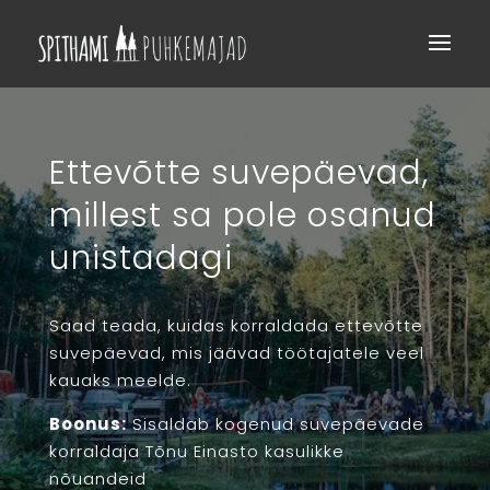
Ettevõtte suvepäevad,
millest sa pole osanud
unistadagi
Saad teada, kuidas korraldada ettevõtte
suvepäevad, mis jäävad töötajatele veel
kauaks meelde.
Boonus:
Sisaldab kogenud suvepäevade
korraldaja Tõnu Einasto kasulikke
nõuandeid