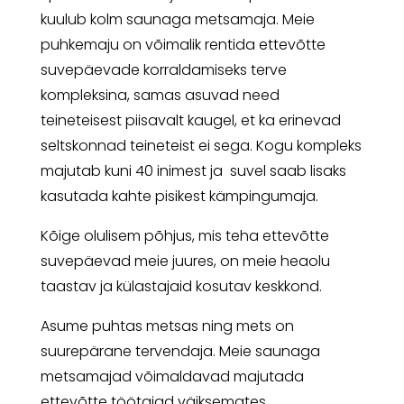
kuulub kolm saunaga metsamaja. Meie
puhkemaju on võimalik rentida ettevõtte
suvepäevade korraldamiseks terve
kompleksina, samas asuvad need
teineteisest piisavalt kaugel, et ka erinevad
seltskonnad teineteist ei sega. Kogu kompleks
majutab kuni 40 inimest ja suvel saab lisaks
kasutada kahte pisikest kämpingumaja.
Kõige olulisem põhjus, mis teha ettevõtte
suvepäevad meie juures, on meie heaolu
taastav ja külastajaid kosutav keskkond.
Asume puhtas metsas ning mets on
suurepärane tervendaja. Meie saunaga
metsamajad võimaldavad majutada
ettevõtte töötajad väiksemates