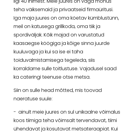
ligi 40 inimest. Meie juures on väga mõnus
teha väiksemaid ja privaatseid firmaüritusi.
Iga maja juures on oma köetav kümblustünn,
meil on katusega grillkoda, oma tiik ja
spordiväljak. Kõik majad on varustatud
kaasaegse köögiga ja kõige sinna juurde
kuuluvaga ja kui sa ise ei taha
toiduvalmistamisega tegeleda, siis
korraldame sulle toitlustuse. Vajadusel saad
ka cateringi teenuse otse metsa.
Siin on sulle head mõtted, mis toovad
naeratuse suule:
- ainult meie juures on sul unikaalne võimalus
koos tiimiga teha võimsalt tervendavat, tiimi
ühendavat ja kosutavat metsateraapiat. Kui