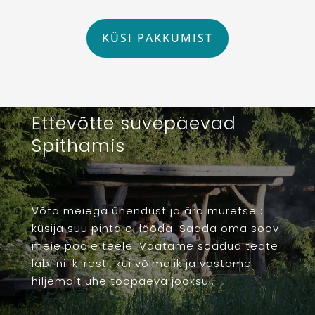
KÜSI PAKKUMIST
Ettevõtte suvepäevad
Spithamis
Võta meiega ühendust ja ära muretse :
küsija suu pihta ei lööda. Saada oma soov
meie poole teele. Vaatame saadud teate
läbi nii kiiresti, kui võimalik ja vastame
hiljemalt ühe tööpäeva jooksul.