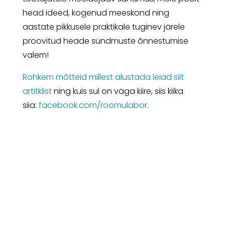
head ideed, kogenud meeskond ning
aastate pikkusele praktikale tuginev järele
proovitud heade sündmuste õnnestumise
valem!
Rohkem mõtteid millest alustada leiad siit
artitklist
ning kuis sul on väga kiire, siis kiika
siia:
facebook.com/roomulabor
.