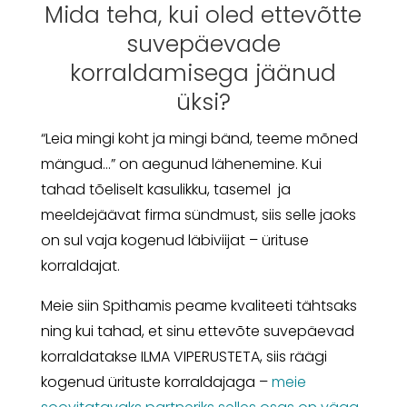
Mida teha, kui oled ettevõtte
suvepäevade
korraldamisega jäänud
üksi?
“Leia mingi koht ja mingi bänd, teeme mõned
mängud…” on aegunud lähenemine. Kui
tahad tõeliselt kasulikku, tasemel ja
meeldejäävat firma sündmust, siis selle jaoks
on sul vaja kogenud läbiviijat – ürituse
korraldajat.
Meie siin Spithamis peame kvaliteeti tähtsaks
ning kui tahad, et sinu ettevõte suvepäevad
korraldatakse ILMA VIPERUSTETA, siis räägi
kogenud ürituste korraldajaga –
meie