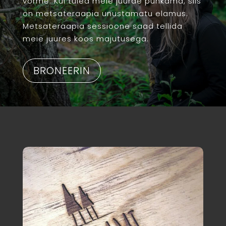
vorme.
Kui tuled meie juurde puhkama, siis
on metsateraapia unustamatu elamus.
Metsateraapia sessioone saad tellida
meie juures koos majutusega.
BRONEERIN