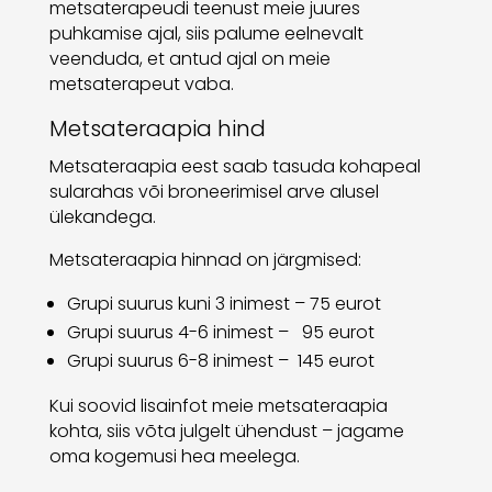
metsaterapeudi teenust meie juures
puhkamise ajal, siis palume eelnevalt
veenduda, et antud ajal on meie
metsaterapeut vaba.
Metsateraapia hind
Metsateraapia eest saab tasuda kohapeal
sularahas või broneerimisel arve alusel
ülekandega.
Metsateraapia hinnad on järgmised:
Grupi suurus kuni 3 inimest – 75 eurot
Grupi suurus 4-6 inimest – 95 eurot
Grupi suurus 6-8 inimest – 145 eurot
Kui soovid lisainfot meie metsateraapia
kohta, siis võta julgelt ühendust – jagame
oma kogemusi hea meelega.