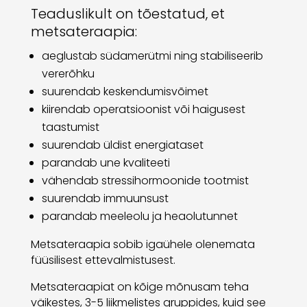
Teaduslikult on tõestatud, et
metsateraapia:
aeglustab südamerütmi ning stabiliseerib
vererõhku
suurendab keskendumisvõimet
kiirendab operatsioonist või haigusest
taastumist
suurendab üldist energiataset
parandab une kvaliteeti
vähendab stressihormoonide tootmist
suurendab immuunsust
parandab meeleolu ja heaolutunnet
Metsateraapia sobib igaühele olenemata
füüsilisest ettevalmistusest.
Metsateraapiat on kõige mõnusam teha
väikestes, 3-5 liikmelistes gruppides, kuid see