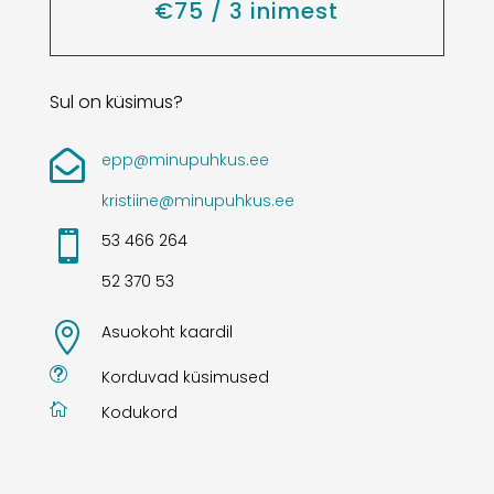
€75 / 3 inimest
Sul on küsimus?

epp@minupuhkus.ee
kristiine@minupuhkus.ee

53 466 264
52 370 53

Asuokoht kaardil
t
Korduvad küsimused

Kodukord