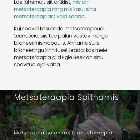
Loe lähemalt siit artiklist,
mis on
metsateraapia ning mis kasu sina
metsateraapiast võid saada.
Kui soovid kasutada metsaterapeudi
teenuseid, siis tee palun vastav märge
broneerimismoodulis. Anname sulle
broneeringu kinnitusel teada, kas meie
metsateraapia giid Egle Beek on sinu
soovitud ajal vaba.
Metsateraapia Spithamis
Metsateraapia on üks loodusteraapia