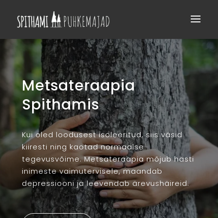
Metsateraapia
Spithamis
Kui oled loodusest isoleeritud, siis väsid
kiiresti ning kaotad normaalse
tegevusvõime.
Metsateraapia mõjub hästi
inimeste vaimutervisele, maandab
depressiooni ja leevendab ärevushäireid.