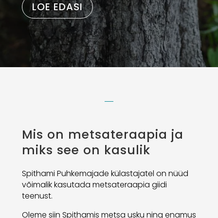
LOE EDASI
Mis on metsateraapia ja
miks see on kasulik
Spithami Puhkemajade külastajatel on nüüd
võimalik kasutada metsateraapia giidi
teenust.
Oleme siin Spithamis metsa usku ning enamus