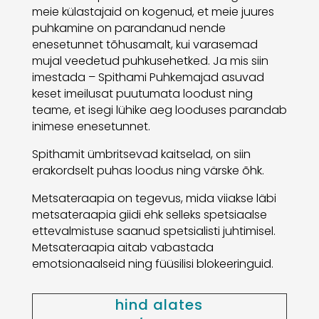
meie külastajaid on kogenud, et meie juures
puhkamine on parandanud nende
enesetunnet tõhusamalt, kui varasemad
mujal veedetud puhkusehetked. Ja mis siin
imestada – Spithami Puhkemajad asuvad
keset imeilusat puutumata loodust ning
teame, et isegi lühike aeg looduses parandab
inimese enesetunnet.
Spithamit ümbritsevad kaitselad, on siin
erakordselt puhas loodus ning värske õhk.
Metsateraapia on tegevus, mida viiakse läbi
metsateraapia giidi ehk selleks spetsiaalse
ettevalmistuse saanud spetsialisti juhtimisel.
Metsateraapia aitab vabastada
emotsionaalseid ning füüsilisi blokeeringuid.
hind alates