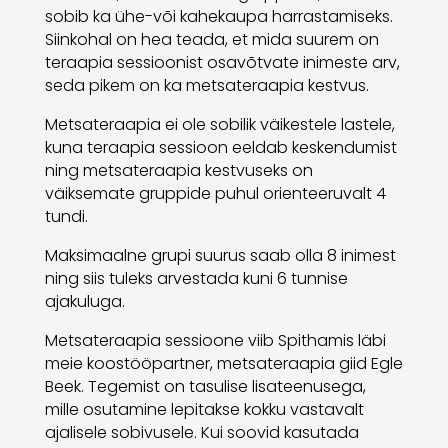
sobib ka ühe-või kahekaupa harrastamiseks.
Siinkohal on hea teada, et mida suurem on
teraapia sessioonist osavõtvate inimeste arv,
seda pikem on ka metsateraapia kestvus.
Metsateraapia ei ole sobilik väikestele lastele,
kuna teraapia sessioon eeldab keskendumist
ning metsateraapia kestvuseks on
väiksemate gruppide puhul orienteeruvalt 4
tundi.
Maksimaalne grupi suurus saab olla 8 inimest
ning siis tuleks arvestada kuni 6 tunnise
ajakuluga.
Metsateraapia sessioone viib Spithamis läbi
meie koostööpartner, metsateraapia giid Egle
Beek. Tegemist on tasulise lisateenusega,
mille osutamine lepitakse kokku vastavalt
ajalisele sobivusele. Kui soovid kasutada