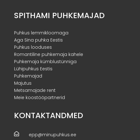
SPITHAMI PUHKEMAJAD
Puhkus lemmikloomaga
Aga Sina puhka Eestis
Puhkus looduses
Romantiline puhkemaja kahele
Puhkemaja kümblustünniga
Lühipuhkus Eestis
Puhkemajad
Majutus
Metsamajade rent
Meie koostööpartnerid
KONTAKTANDMED

epp@minupuhkus.ee