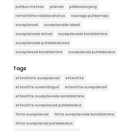
puhkus metsas
päevad
päikeseloojang
romantiline nädalavahetus
saunaga puhkemaja
suvepäevad
suvepäevade ideed
suvepäevade kohad
suvepäevade korraldamine
suvepäevade puhkekeskused
suvepäevad korraldamine
suvepäevad puhkekeskus
Tags
ettevõtete suvepäevad
ettevõtte
ettevõtte suvemängud
ettevõtte suvepäevad
ettevõtte suvepäevade korraldamine
ettevõtte suvepäevad puhkekeskus
firma suvepäevad
firma suvepäevade korraldamine
firma suvepäevad puhkekeskus