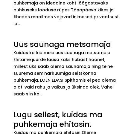
puhkemaja on ideaalne koht lõõgastavaks
puhkuseks looduse rüpes Tänapäeva kiires ja
tihedas maailmas vajavad inimesed privaatsust
ja...
Uus saunaga metsamaja
Kuidas kerkib meie uus saunaga metsamaja
Ehitame juurde lausa kaks hubast hoonet,
millest üks saab olema saunamaja ning teine
suurema seminariruumiga seltskonna
puhkemaja. LOEN EDASI Spithamis ei pea olema
alati vaid rahu ja vaikus ja üksinda olek. Vahel
saab siin ka...
Lugu sellest, kuidas ma
puhkemaja ehitasin.
Kuidas ma puhkemaja ehitasin Oleme