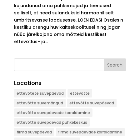
kujundanud oma puhkemajad ja teenused
selliselt, et need sulanduksid harmooniliselt
ümbritsevasse loodusesse. LOEN EDASI Osalesin
kestliku arengu huvikaitsekoolitusel ning jagan
nüüd järelkajana oma mõtteid kestlikest
ettevõtlus- ja...
Search
Locations
ettevõtete suvepäevad
ettevõtte
ettevõtte suvemängud
ettevõtte suvepäevad
ettevõtte suvepäevade korraldamine
ettevõtte suvepäevad puhkekeskus
firma suvepäevad
firma suvepäevade korraldamine