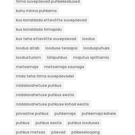
firma suvepäevad puhkekeskused
kuhu minna puhkama
kus korraldada ettevõtte suvepäevad
kus korraldada firmapidu
kus teha ettevõtte suvepäevad
loodus
loodus aitab
looduse teraapia
looduspuhuks
loodusturism
lühipuhkus
majutus spithamis
metsamaja
metsamaja saunaga
mida teha firma suvepäevadel
nädalavahetuse puhkus
nädalavahetuse puhkus eestis
nädalavahetuse puhkuse kohad eestis
privaatne puhkus
puhkemaja
puhkemaja kahele
puhkus
puhkus eestis
puhkus looduses
puhkus metsas
päevad
päikeseloojang