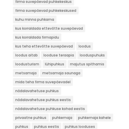
firma suvepäevad puhkekeskus
firma suvepäevad puhkekeskused
kuhu minna puhkama
kus korraldada ettevõtte suvepäevad
kus korraldada firmapidu
kus teha ettevõtte suvepäevad
loodus
loodus aitab
looduse teraapia
looduspuhuks
loodusturism
lühipuhkus
majutus spithamis
metsamaja
metsamaja saunaga
mida teha firma suvepäevadel
nädalavahetuse puhkus
nädalavahetuse puhkus eestis
nädalavahetuse puhkuse kohad eestis
privaatne puhkus
puhkemaja
puhkemaja kahele
puhkus
puhkus eestis
puhkus looduses