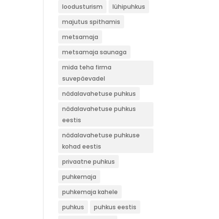
loodusturism
lühipuhkus
majutus spithamis
metsamaja
metsamaja saunaga
mida teha firma
suvepäevadel
nädalavahetuse puhkus
nädalavahetuse puhkus
eestis
nädalavahetuse puhkuse
kohad eestis
privaatne puhkus
puhkemaja
puhkemaja kahele
puhkus
puhkus eestis