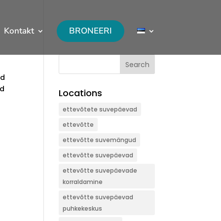
Kontakt
BRONEERI
Search
ad
ad
Locations
ettevõtete suvepäevad
ettevõtte
ettevõtte suvemängud
ettevõtte suvepäevad
ettevõtte suvepäevade
korraldamine
ettevõtte suvepäevad
puhkekeskus