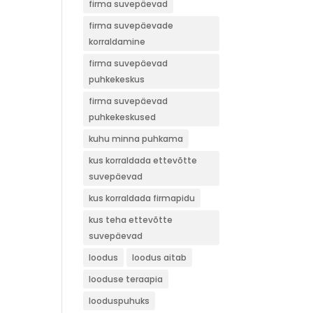
firma suvepäevad
firma suvepäevade
korraldamine
firma suvepäevad
puhkekeskus
firma suvepäevad
puhkekeskused
kuhu minna puhkama
kus korraldada ettevõtte
suvepäevad
kus korraldada firmapidu
kus teha ettevõtte
suvepäevad
loodus
loodus aitab
looduse teraapia
looduspuhuks