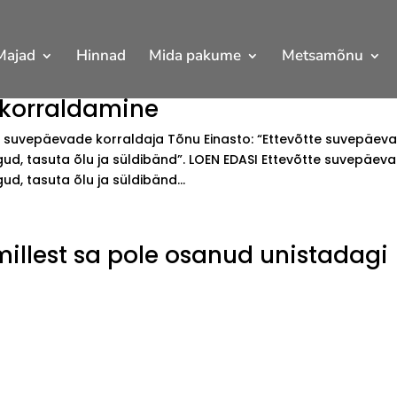
Majad
Hinnad
Mida pakume
Metsamõnu
 korraldamine
 suvepäevade korraldaja Tõnu Einasto: “Ettevõtte suvepäev
, tasuta õlu ja süldibänd”. LOEN EDASI Ettevõtte suvepäev
, tasuta õlu ja süldibänd...
millest sa pole osanud unistadagi