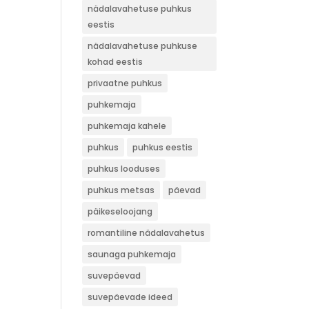
nädalavahetuse puhkus
eestis
nädalavahetuse puhkuse
kohad eestis
privaatne puhkus
puhkemaja
puhkemaja kahele
puhkus
puhkus eestis
puhkus looduses
puhkus metsas
päevad
päikeseloojang
romantiline nädalavahetus
saunaga puhkemaja
suvepäevad
suvepäevade ideed