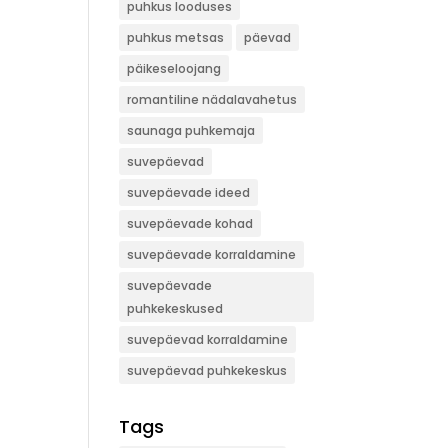
puhkus looduses
puhkus metsas
päevad
päikeseloojang
romantiline nädalavahetus
saunaga puhkemaja
suvepäevad
suvepäevade ideed
suvepäevade kohad
suvepäevade korraldamine
suvepäevade
puhkekeskused
suvepäevad korraldamine
suvepäevad puhkekeskus
Tags