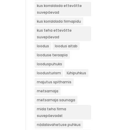
kus korraldada ettevõtte
suvepäevad
kus korraldada firmapidu
kus teha ettevõtte
suvepäevad
loodus
loodus aitab
looduse teraapia
looduspuhuks
loodusturism
lühipuhkus
majutus spithamis
metsamaja
metsamaja saunaga
mida teha firma
suvepäevadel
nädalavahetuse puhkus