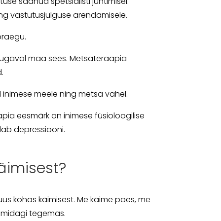
use saanud spetsialisti juhtimisel.
ing vastutusjulguse arendamisele.
 praegu.
 sügaval maa sees. Metsateraapia
.
l inimese meele ning metsa vahel.
pia eesmärk on inimese füsioloogilise
dab depressiooni.
käimisest?
 muus kohas käimisest. Me käime poes, me
s midagi tegemas.