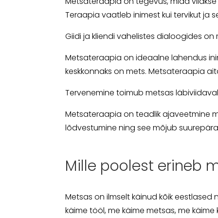
Metsateraapia on tegevus, mida viiakse lä
Teraapia vaatleb inimest kui tervikut j
Giidi ja kliendi vahelistes dialoogides o
Metsateraapia on ideaalne lahendus ini
keskkonnaks on mets. Metsateraapia aita
Tervenemine toimub metsas läbiviidaval 
Metsateraapia on teadlik ajaveetmine m
lõdvestumine ning see mõjub suurepäras
Mille poolest erineb 
Metsas on ilmselt käinud kõik eestlased 
käime tööl, me käime metsas, me käime 