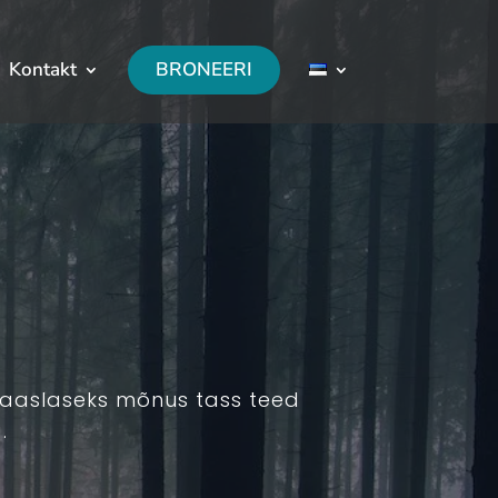
Kontakt
BRONEERI
 kaaslaseks mõnus tass teed
.