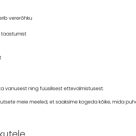
erib vererõhku
t taastumist
t
vanusest ning füüsilisest ettevalmistusest.
 kutsete meie meeled, et saaksime kogeda kõike, mida puh
kutele