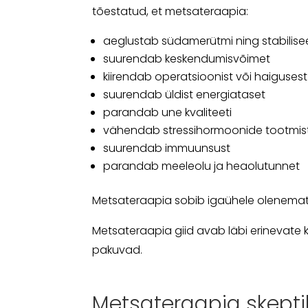
tõestatud, et metsateraapia:
aeglustab südamerütmi ning stabilise
suurendab keskendumisvõimet
kiirendab operatsioonist või haiguses
suurendab üldist energiataset
parandab une kvaliteeti
vähendab stressihormoonide tootmis
suurendab immuunsust
parandab meeleolu ja heaolutunnet
Metsateraapia sobib igaühele olenemata 
Metsateraapia giid avab läbi erinevate
pakuvad.
Metsateraapia skepti