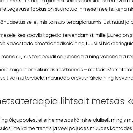
bi metsateraapia giidi ehk selleks spetsiaalse ettevalmist
a selle tegevuse fookus on suunatud inimese meelte, keha n
n rõhuasetus sellel, mis toimub teraapiaruumis just nüüd ja
mesele, kes soovib kogeda tervendamist, mille juured on
b vabastada emotsionaalseid ning füüsilisi blokeeringuid
rännakul, kus terapeudil on juhendaja ning vahendaja rol
eile kõige loomulikumas keskkonnas – metsas. Metsateraa
elt vaimu tervisele, maandab ärevushäireid ning leeven
metsateraapia lihtsalt metsas 
ning õigupoolest ei erine metsas käimine oluliselt mingis
külas, me käime trennis ja veel paljudes muudes kohtade