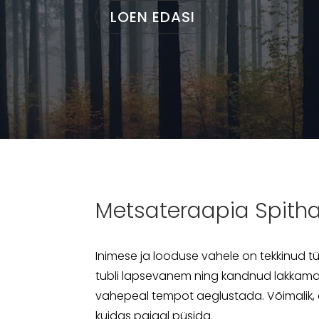
LOEN EDASI
Metsateraapia Spith
Inimese ja looduse vahele on tekkinud t
tubli lapsevanem ning kandnud lakkamatul
vahepeal tempot aeglustada. Võimalik, et
kuidas paigal püsida.