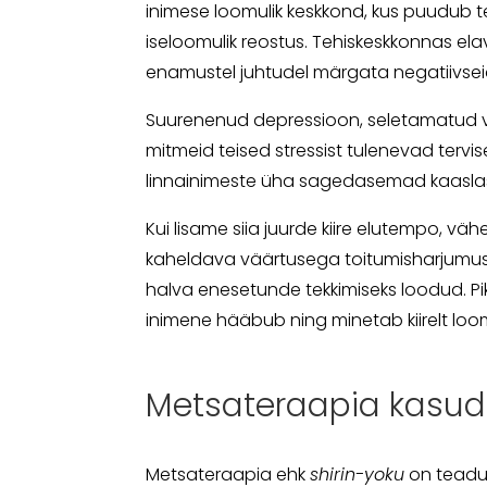
inimese loomulik keskkond, kus puudub 
iseloomulik reostus. Tehiskeskkonnas ela
enamustel juhtudel märgata negatiivseid
Suurenenud depressioon, seletamatud v
mitmeid teised stressist tulenevad terv
linnainimeste üha sagedasemad kaasla
Kui lisame siia juurde kiire elutempo, vähe
kaheldava väärtusega toitumisharjumuse
halva enesetunde tekkimiseks loodud. Pika
inimene hääbub ning minetab kiirelt loo
Metsateraapia kasud
Metsateraapia ehk
shirin-yoku
on teadu