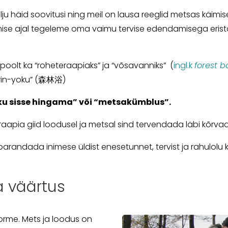
u häid soovitusi ning meil on lausa reeglid metsas käimise
mise ajal tegeleme oma vaimu tervise edendamisega erista
poolt ka “roheteraapiaks” ja “võsavanniks” (
ingl.k
forest b
nrin-yoku” (森林浴)
ku sisse hingama” või “metsakümblus”.
apia giid loodusel ja metsal sind tervendada läbi kõrvade,
arandada inimese üldist enesetunnet, tervist ja rahulolu k
a väärtus
rme. Mets ja loodus on