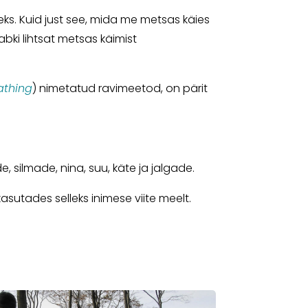
ks. Kuid just see, mida me metsas käies
bki lihtsat metsas käimist
athing
) nimetatud ravimeetod, on pärit
 silmade, nina, suu, käte ja jalgade.
asutades selleks inimese viite meelt.