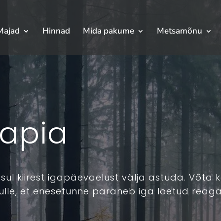
Majad
Hinnad
Mida pakume
Metsamõnu
apia
sul kiirest igapäevaelust välja astuda. Võta
ulle, et enesetunne paraneb iga loetud reaga