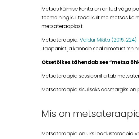
Metsas käimise kohta on antud väga palj
teeme ning kui teadlikult me metsas käi
metsateraapiast.
Metsateraapia,
Valdur Mikita (2015, 224)
Jaapanist ja kannab seal nimetust “shi
Otsetõlkes tähendab see “metsa õh
Metsateraapia sessioonil aitab metsatera
Metsateraapia sisuliseks eesmärgiks on p
Mis on metsateraapi
Metsateraapia on üks loodusteraapia vo