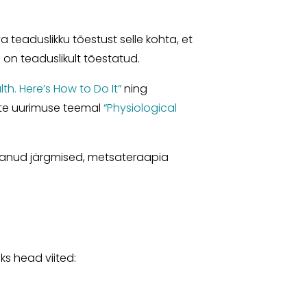
 teaduslikku tõestust selle kohta, et
on teaduslikult tõestatud.
lth. Here’s How to Do It”
ning
ste uurimuse teemal
“Physiological
anud järgmised, metsateraapia
ks head viited: