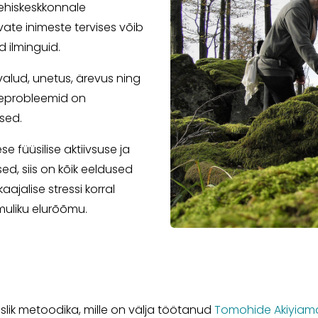
tehiskeskkonnale
vate inimeste tervises võib
 ilminguid.
alud, unetus, ärevus ning
iseprobleemid on
sed.
se füüsilise aktiivsuse ja
d, siis on kõik eeldused
ajalise stressi korral
muliku elurõõmu.
slik metoodika, mille on välja töötanud
Tomohide Akiyiam