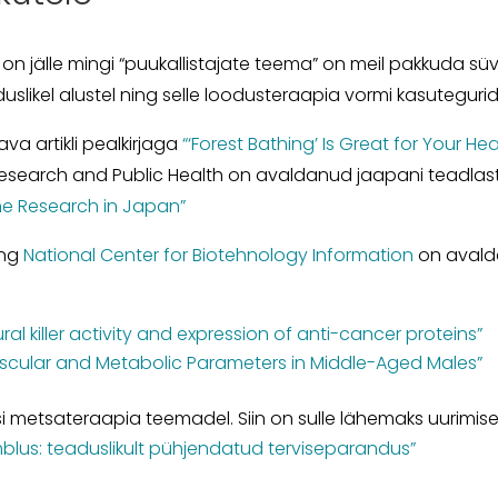
n jälle mingi “puukallistajate teema” on meil pakkuda süva
ikel alustel ning selle loodusteraapia vormi kasutegurid 
va artikli pealkirjaga
“‘Forest Bathing’ Is Great for Your Hea
 Research and Public Health on avaldanud jaapani teadla
the Research in Japan”
ing
National Center for Biotehnology Information
on avald
 killer activity and expression of anti-cancer proteins”
vascular and Metabolic Parameters in Middle-Aged Males”
isi metsateraapia teemadel. Siin on sulle lähemaks uurimise
blus: teaduslikult pühjendatud terviseparandus”