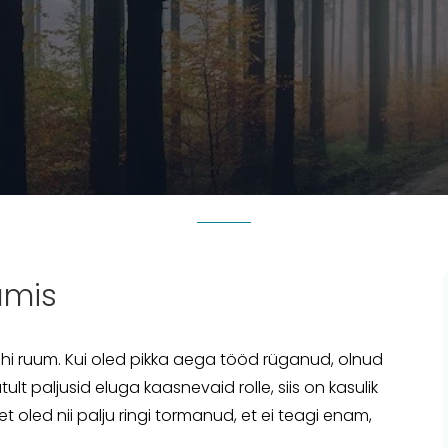
amis
ühi ruum. Kui oled pikka aega tööd rüganud, olnud
t paljusid eluga kaasnevaid rolle, siis on kasulik
 oled nii palju ringi tormanud, et ei teagi enam,