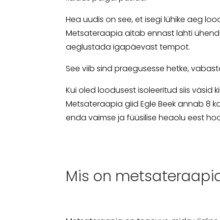
Hea uudis on see, et isegi lühike aeg l
Metsateraapia aitab ennast lahti ühen
aeglustada igapäevast tempot.
See viib sind praegusesse hetke, vabasta
Kui oled loodusest isoleeritud siis väsid
Metsateraapia giid Egle Beek annab 8 ka
enda vaimse ja füüsilise heaolu eest hoo
Mis on metsateraapia 