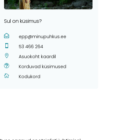
Sul on küsimus?

epp@minupuhkus.ee

53 466 264

Asuokoht kaardil
t
Korduvad küsimused

Kodukord