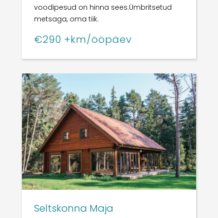
voodipesud on hinna sees.Ü
mbritsetud
metsaga, oma tiik.
€290 +km/ööpäev
Seltskonna Maja