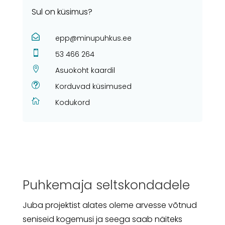
Sul on küsimus?

epp@minupuhkus.ee

53 466 264

Asuokoht kaardil
t
Korduvad küsimused

Kodukord
Puhkemaja seltskondadele
Juba projektist alates oleme arvesse võtnud
seniseid kogemusi ja seega saab näiteks