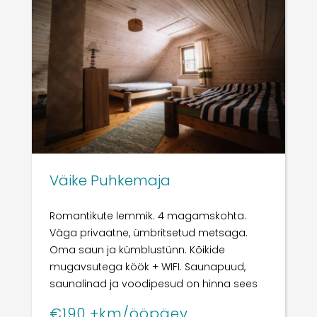
Väike Puhkemaja
Romantikute lemmik. 4 magamskohta.
Väga privaatne, ümbritsetud metsaga.
Oma saun ja kümblustünn. Kõikide
mugavsutega köök + WIFI.
Saunapuud,
saunalinad ja voodipesud on hinna sees
€190 +km/ööpäev