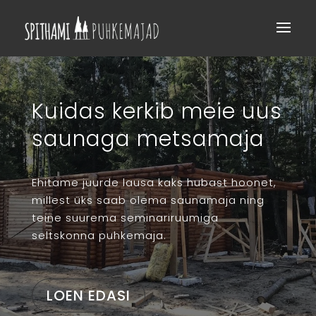
Kuidas kerkib meie uus
saunaga metsamaja
Ehitame juurde lausa kaks hubast hoonet,
millest üks saab olema saunamaja ning
teine suurema seminariruumiga
seltskonna puhkemaja.
LOEN EDASI