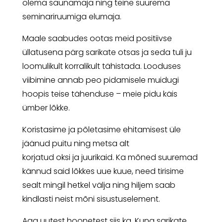
olema saunamaja ning teine suurema
seminariruumiga elumaja.
Maale saabudes ootas meid positiivse
üllatusena pärg sarikate otsas ja seda tuli ju
loomulikult korralikult tähistada. Looduses
viibimine annab peo pidamisele muidugi
hoopis teise tähenduse – meie pidu käis
ümber lõkke.
Koristasime ja põletasime ehitamisest üle
jäänud puitu ning metsa alt
korjatud oksi ja juurikaid. Ka mõned suuremad
kännud said lõkkes uue kuue, need tirisime
sealt mingil hetkel välja ning hiljem saab
kindlasti neist mõni sisustuselement.
Aga uutest hoonetest siis ka. Kuna sarikate