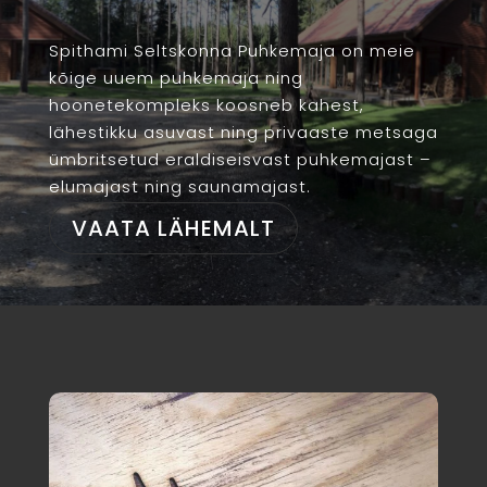
Spithami Seltskonna Puhkemaja on meie
kõige uuem puhkemaja ning
hoonetekompleks koosneb kahest,
lähestikku asuvast ning privaaste metsaga
ümbritsetud eraldiseisvast puhkemajast –
elumajast ning saunamajast.
VAATA LÄHEMALT