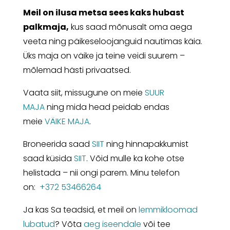
Meil on ilusa metsa sees kaks hubast
palkmaja,
kus saad mõnusalt oma aega
veeta ning päikeseloojanguid nautimas käia.
Üks maja on väike ja teine veidi suurem –
mõlemad hästi privaatsed.
Vaata siit, missugune on meie
SUUR
MAJA
ning mida head peidab endas
meie
VÄIKE MAJA
.
Broneerida saad
SIIT
ning hinnapakkumist
saad küsida
SIIT
. Võid mulle ka kohe otse
helistada – nii ongi parem. Minu telefon
on:
+372 53466264
Ja kas Sa teadsid, et meil on
lemmikloomad
lubatud
? Võta
aeg iseendale
või tee