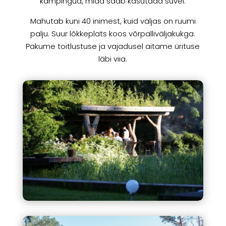
kämpingud, mida saab kasutada suvel.
Mahutab kuni 40 inimest, kuid väljas on ruumi
palju. Suur lõkkeplats koos võrpalliväljakukga.
Pakume toitlustuse ja vajadusel aitame ürituse
läbi viia.