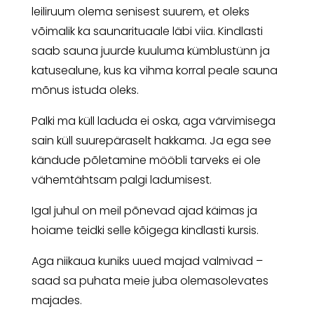
leiliruum olema senisest suurem, et oleks
võimalik ka saunarituaale läbi viia. Kindlasti
saab sauna juurde kuuluma kümblustünn ja
katusealune, kus ka vihma korral peale sauna
mõnus istuda oleks.
Palki ma küll laduda ei oska, aga värvimisega
sain küll suurepäraselt hakkama. Ja ega see
kändude põletamine mööbli tarveks ei ole
vähemtähtsam palgi ladumisest.
Igal juhul on meil põnevad ajad käimas ja
hoiame teidki selle kõigega kindlasti kursis.
Aga niikaua kuniks uued majad valmivad –
saad sa puhata meie juba olemasolevates
majades.