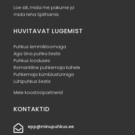
Loe siit, mida me pakume ja
mida teha Spithamis
HUVITAVAT LUGEMIST
Puhkus lemmikloomaga
Aga Sina puhka Eestis
Puhkus looduses
Romantiline puhkemaja kahele
Puhkemaja kümblustünniga
Lühipuhkus Eestis
Meie koostööpartnerid
KONTAKTID

epp@minupuhkus.ee