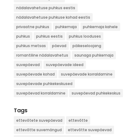
nädalavahetuse puhkus eestis
nädalavahetuse puhkuse kohad eestis
privaatne puhkus
puhkemaja
puhkemaja kahele
puhkus
puhkus eestis
puhkus looduses
puhkus metsas
päevad
päikeseloojang
romantiline nädalavahetus
saunaga puhkemaja
suvepäevad
suvepäevade ideed
suvepäevade kohad
suvepäevade korraldamine
suvepäevade puhkekeskused
suvepäevad korraldamine
suvepäevad puhkekeskus
Tags
ettevõtete suvepäevad
ettevõtte
ettevõtte suvemängud
ettevõtte suvepäevad