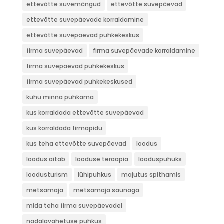
ettevõtte suvemängud
ettevõtte suvepäevad
ettevõtte suvepäevade korraldamine
ettevõtte suvepäevad puhkekeskus
firma suvepäevad
firma suvepäevade korraldamine
firma suvepäevad puhkekeskus
firma suvepäevad puhkekeskused
kuhu minna puhkama
kus korraldada ettevõtte suvepäevad
kus korraldada firmapidu
kus teha ettevõtte suvepäevad
loodus
loodus aitab
looduse teraapia
looduspuhuks
loodusturism
lühipuhkus
majutus spithamis
metsamaja
metsamaja saunaga
mida teha firma suvepäevadel
nädalavahetuse puhkus