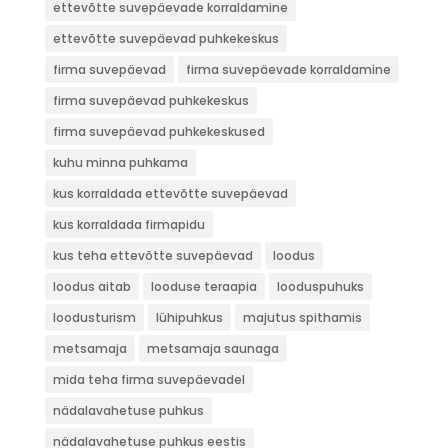
ettevõtte suvepäevade korraldamine
ettevõtte suvepäevad puhkekeskus
firma suvepäevad
firma suvepäevade korraldamine
firma suvepäevad puhkekeskus
firma suvepäevad puhkekeskused
kuhu minna puhkama
kus korraldada ettevõtte suvepäevad
kus korraldada firmapidu
kus teha ettevõtte suvepäevad
loodus
loodus aitab
looduse teraapia
looduspuhuks
loodusturism
lühipuhkus
majutus spithamis
metsamaja
metsamaja saunaga
mida teha firma suvepäevadel
nädalavahetuse puhkus
nädalavahetuse puhkus eestis