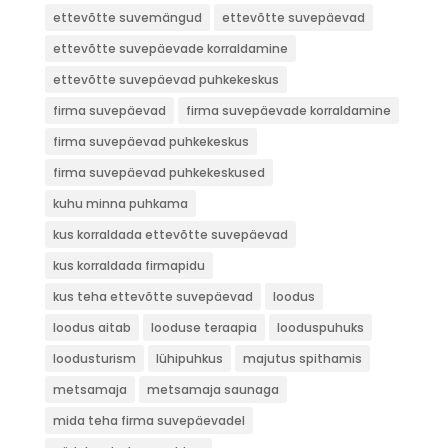
ettevõtte suvemängud
ettevõtte suvepäevad
ettevõtte suvepäevade korraldamine
ettevõtte suvepäevad puhkekeskus
firma suvepäevad
firma suvepäevade korraldamine
firma suvepäevad puhkekeskus
firma suvepäevad puhkekeskused
kuhu minna puhkama
kus korraldada ettevõtte suvepäevad
kus korraldada firmapidu
kus teha ettevõtte suvepäevad
loodus
loodus aitab
looduse teraapia
looduspuhuks
loodusturism
lühipuhkus
majutus spithamis
metsamaja
metsamaja saunaga
mida teha firma suvepäevadel