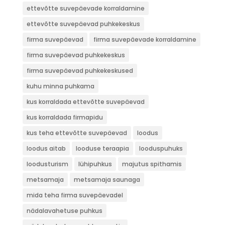
ettevõtte suvepäevade korraldamine
ettevõtte suvepäevad puhkekeskus
firma suvepäevad
firma suvepäevade korraldamine
firma suvepäevad puhkekeskus
firma suvepäevad puhkekeskused
kuhu minna puhkama
kus korraldada ettevõtte suvepäevad
kus korraldada firmapidu
kus teha ettevõtte suvepäevad
loodus
loodus aitab
looduse teraapia
looduspuhuks
loodusturism
lühipuhkus
majutus spithamis
metsamaja
metsamaja saunaga
mida teha firma suvepäevadel
nädalavahetuse puhkus