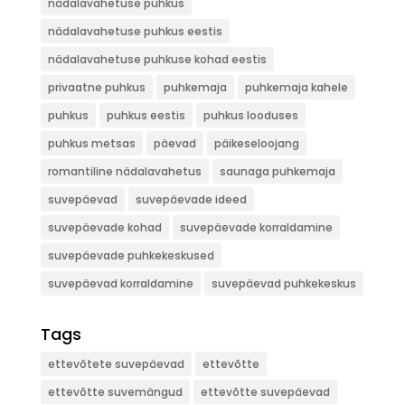
nädalavahetuse puhkus
nädalavahetuse puhkus eestis
nädalavahetuse puhkuse kohad eestis
privaatne puhkus
puhkemaja
puhkemaja kahele
puhkus
puhkus eestis
puhkus looduses
puhkus metsas
päevad
päikeseloojang
romantiline nädalavahetus
saunaga puhkemaja
suvepäevad
suvepäevade ideed
suvepäevade kohad
suvepäevade korraldamine
suvepäevade puhkekeskused
suvepäevad korraldamine
suvepäevad puhkekeskus
Tags
ettevõtete suvepäevad
ettevõtte
ettevõtte suvemängud
ettevõtte suvepäevad