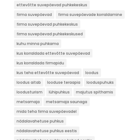
ettevõtte suvepäevad puhkekeskus
firma suvepäevad
firma suvepäevade korraldamine
firma suvepäevad puhkekeskus
firma suvepäevad puhkekeskused
kuhu minna puhkama
kus korraldada ettevõtte suvepäevad
kus korraldada firmapidu
kus teha ettevõtte suvepäevad
loodus
loodus aitab
looduse teraapia
looduspuhuks
loodusturism
lühipuhkus
majutus spithamis
metsamaja
metsamaja saunaga
mida teha firma suvepäevadel
nädalavahetuse puhkus
nädalavahetuse puhkus eestis