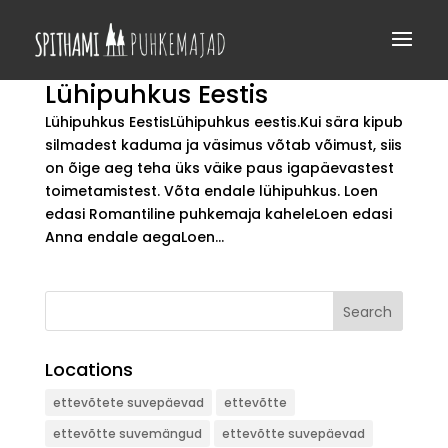
Lühipuhkus Eestis
Lühipuhkus EestisLühipuhkus eestis.Kui sära kipub
silmadest kaduma ja väsimus võtab võimust, siis
on õige aeg teha üks väike paus igapäevastest
toimetamistest. Võta endale lühipuhkus. Loen
edasi Romantiline puhkemaja kaheleLoen edasi
Anna endale aegaLoen...
Search
Locations
ettevõtete suvepäevad
ettevõtte
ettevõtte suvemängud
ettevõtte suvepäevad