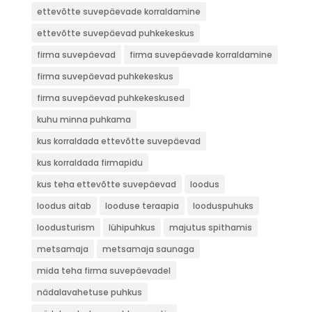
ettevõtte suvepäevade korraldamine
ettevõtte suvepäevad puhkekeskus
firma suvepäevad
firma suvepäevade korraldamine
firma suvepäevad puhkekeskus
firma suvepäevad puhkekeskused
kuhu minna puhkama
kus korraldada ettevõtte suvepäevad
kus korraldada firmapidu
kus teha ettevõtte suvepäevad
loodus
loodus aitab
looduse teraapia
looduspuhuks
loodusturism
lühipuhkus
majutus spithamis
metsamaja
metsamaja saunaga
mida teha firma suvepäevadel
nädalavahetuse puhkus