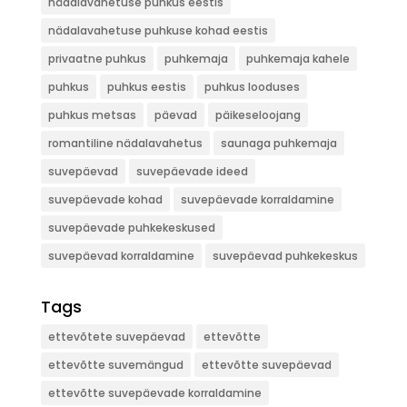
nädalavahetuse puhkus eestis
nädalavahetuse puhkuse kohad eestis
privaatne puhkus
puhkemaja
puhkemaja kahele
puhkus
puhkus eestis
puhkus looduses
puhkus metsas
päevad
päikeseloojang
romantiline nädalavahetus
saunaga puhkemaja
suvepäevad
suvepäevade ideed
suvepäevade kohad
suvepäevade korraldamine
suvepäevade puhkekeskused
suvepäevad korraldamine
suvepäevad puhkekeskus
Tags
ettevõtete suvepäevad
ettevõtte
ettevõtte suvemängud
ettevõtte suvepäevad
ettevõtte suvepäevade korraldamine