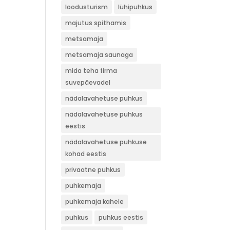
loodusturism
lühipuhkus
majutus spithamis
metsamaja
metsamaja saunaga
mida teha firma
suvepäevadel
nädalavahetuse puhkus
nädalavahetuse puhkus
eestis
nädalavahetuse puhkuse
kohad eestis
privaatne puhkus
puhkemaja
puhkemaja kahele
puhkus
puhkus eestis