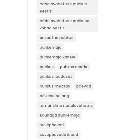
nädalavahetuse puhkus
eestis
nädalavahetuse puhkuse
kohad eestis
privaatne puhkus
puhkemaja
puhkemaja kahele
puhkus
puhkus eestis
puhkus looduses
puhkus metsas
päevad
päikeseloojang
romantiline nädalavahetus
saunaga puhkemaja
suvepäevad
suvepäevade ideed