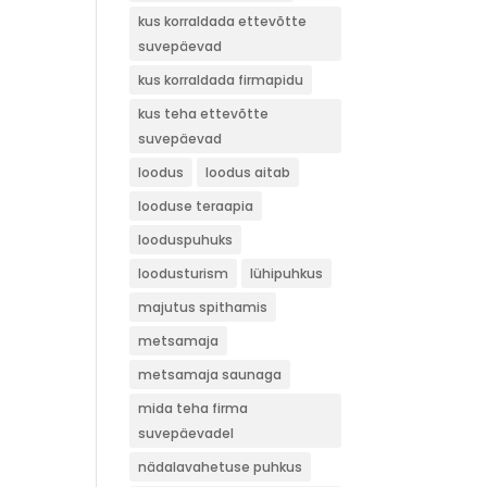
kus korraldada ettevõtte
suvepäevad
kus korraldada firmapidu
kus teha ettevõtte
suvepäevad
loodus
loodus aitab
looduse teraapia
looduspuhuks
loodusturism
lühipuhkus
majutus spithamis
metsamaja
metsamaja saunaga
mida teha firma
suvepäevadel
nädalavahetuse puhkus