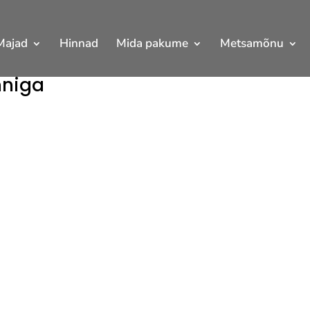
Majad
Hinnad
Mida pakume
Metsamõnu
nniga