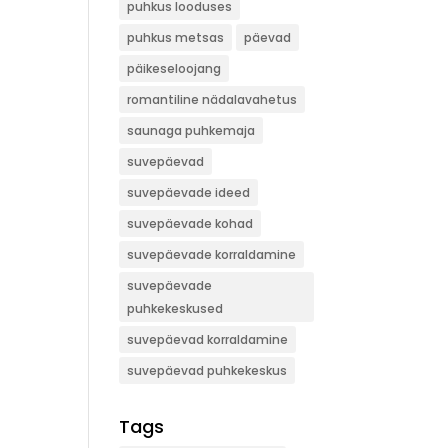
puhkus looduses
puhkus metsas
päevad
päikeseloojang
romantiline nädalavahetus
saunaga puhkemaja
suvepäevad
suvepäevade ideed
suvepäevade kohad
suvepäevade korraldamine
suvepäevade
puhkekeskused
suvepäevad korraldamine
suvepäevad puhkekeskus
Tags