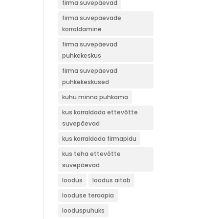
firma suvepäevad
firma suvepäevade
korraldamine
firma suvepäevad
puhkekeskus
firma suvepäevad
puhkekeskused
kuhu minna puhkama
kus korraldada ettevõtte
suvepäevad
kus korraldada firmapidu
kus teha ettevõtte
suvepäevad
loodus
loodus aitab
looduse teraapia
looduspuhuks