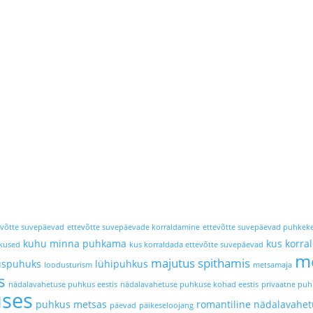
evõtte suvepäevad
ettevõtte suvepäevade korraldamine
ettevõtte suvepäevad puhkek
kuhu minna puhkama
kus korra
skused
kus korraldada ettevõtte suvepäevad
m
majutus spithamis
uspuhuks
lühipuhkus
loodusturism
metsamaja
s
nädalavahetuse puhkus eestis
nädalavahetuse puhkuse kohad eestis
privaatne pu
uses
puhkus metsas
romantiline nädalavahet
päevad
päikeseloojang