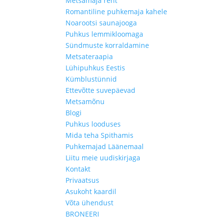
Metsamaja rent
Romantiline puhkemaja kahele
Noarootsi saunajooga
Puhkus lemmikloomaga
Sündmuste korraldamine
Metsateraapia
Lühipuhkus Eestis
Kümblustünnid
Ettevõtte suvepäevad
Metsamõnu
Blogi
Puhkus looduses
Mida teha Spithamis
Puhkemajad Läänemaal
Liitu meie uudiskirjaga
Kontakt
Privaatsus
Asukoht kaardil
Võta ühendust
BRONEERI