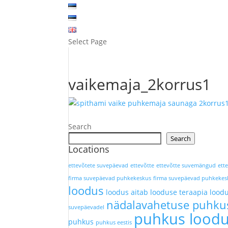
Select Page
vaikemaja_2korrus1
Search
Search
Locations
ettevõtete suvepäevad
ettevõtte
ettevõtte suvemängud
ett
firma suvepäevad puhkekeskus
firma suvepäevad puhkeke
loodus
loodus aitab
looduse teraapia
lood
nädalavahetuse puhku
suvepäevadel
puhkus lood
puhkus
puhkus eestis