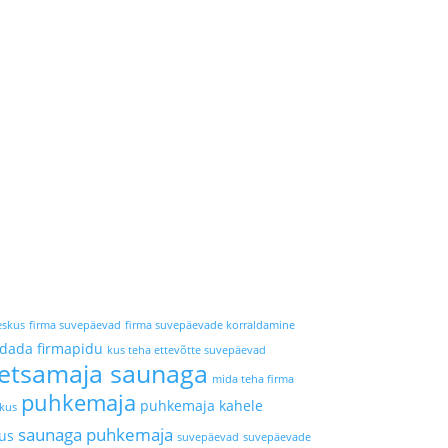
eskus
firma suvepäevad
firma suvepäevade korraldamine
ldada firmapidu
kus teha ettevõtte suvepäevad
etsamaja saunaga
mida teha firma
puhkemaja
puhkemaja kahele
hkus
saunaga puhkemaja
us
suvepäevad
suvepäevade