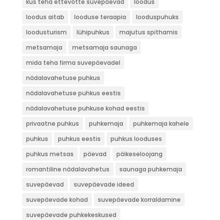
kus teha ettevõtte suvepäevad
loodus
loodus aitab
looduse teraapia
looduspuhuks
loodusturism
lühipuhkus
majutus spithamis
metsamaja
metsamaja saunaga
mida teha firma suvepäevadel
nädalavahetuse puhkus
nädalavahetuse puhkus eestis
nädalavahetuse puhkuse kohad eestis
privaatne puhkus
puhkemaja
puhkemaja kahele
puhkus
puhkus eestis
puhkus looduses
puhkus metsas
päevad
päikeseloojang
romantiline nädalavahetus
saunaga puhkemaja
suvepäevad
suvepäevade ideed
suvepäevade kohad
suvepäevade korraldamine
suvepäevade puhkekeskused