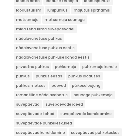
loodus aitab
looduse teraapia
looduspuhuks
loodusturism
lühipuhkus
majutus spithamis
metsamaja
metsamaja saunaga
mida teha firma suvepäevadel
nädalavahetuse puhkus
nädalavahetuse puhkus eestis
nädalavahetuse puhkuse kohad eestis
privaatne puhkus
puhkemaja
puhkemaja kahele
puhkus
puhkus eestis
puhkus looduses
puhkus metsas
päevad
päikeseloojang
romantiline nädalavahetus
saunaga puhkemaja
suvepäevad
suvepäevade ideed
suvepäevade kohad
suvepäevade korraldamine
suvepäevade puhkekeskused
suvepäevad korraldamine
suvepäevad puhkekeskus