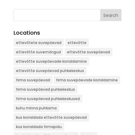
Search
Locations
ettevõtete suvepäevad
ettevõtte
ettevõtte suvemängud
ettevõtte suvepäevad
ettevõtte suvepäevade korraldamine
ettevõtte suvepäevad puhkekeskus
firma suvepäevad
firma suvepäevade korraldamine
firma suvepäevad puhkekeskus
firma suvepäevad puhkekeskused
kuhu minna puhkama
kus korraldada ettevõtte suvepäevad
kus korraldada firmapidu