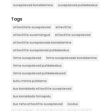
suvepäevad korraldamine
suvepäevad puhkekeskus
Tags
ettevõtete suvepäevad
ettevõtte
ettevõtte suvemängud
ettevõtte suvepäevad
ettevõtte suvepäevade korraldamine
ettevõtte suvepäevad puhkekeskus
firma suvepäevad
firma suvepäevade korraldamine
firma suvepäevad puhkekeskus
firma suvepäevad puhkekeskused
kuhu minna puhkama
kus korraldada ettevõtte suvepäevad
kus korraldada firmapidu
kus teha ettevõtte suvepäevad
loodus