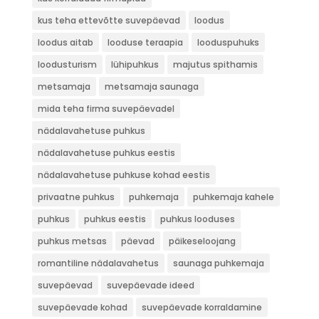
kus teha ettevõtte suvepäevad
loodus
loodus aitab
looduse teraapia
looduspuhuks
loodusturism
lühipuhkus
majutus spithamis
metsamaja
metsamaja saunaga
mida teha firma suvepäevadel
nädalavahetuse puhkus
nädalavahetuse puhkus eestis
nädalavahetuse puhkuse kohad eestis
privaatne puhkus
puhkemaja
puhkemaja kahele
puhkus
puhkus eestis
puhkus looduses
puhkus metsas
päevad
päikeseloojang
romantiline nädalavahetus
saunaga puhkemaja
suvepäevad
suvepäevade ideed
suvepäevade kohad
suvepäevade korraldamine