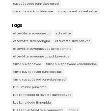
suvepäevade puhkekeskused
suvepäevad korraldamine
suvepäevad puhkekeskus
Tags
ettevõtete suvepäevad
ettevõtte
ettevõtte suvemängud
ettevõtte suvepäevad
ettevõtte suvepäevade korraldamine
ettevõtte suvepäevad puhkekeskus
firma suvepäevad
firma suvepäevade korraldamine
firma suvepäevad puhkekeskus
firma suvepäevad puhkekeskused
kuhu minna puhkama
kus korraldada ettevõtte suvepäevad
kus korraldada firmapidu
kus teha ettevõtte suvepäevad
loodus