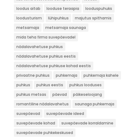
loodus aitab
looduse teraapia
looduspuhuks
loodusturism
lühipuhkus
majutus spithamis
metsamaja
metsamaja saunaga
mida teha firma suvepäevadel
nädalavahetuse puhkus
nädalavahetuse puhkus eestis
nädalavahetuse puhkuse kohad eestis
privaatne puhkus
puhkemaja
puhkemaja kahele
puhkus
puhkus eestis
puhkus looduses
puhkus metsas
päevad
päikeseloojang
romantiline nädalavahetus
saunaga puhkemaja
suvepäevad
suvepäevade ideed
suvepäevade kohad
suvepäevade korraldamine
suvepäevade puhkekeskused