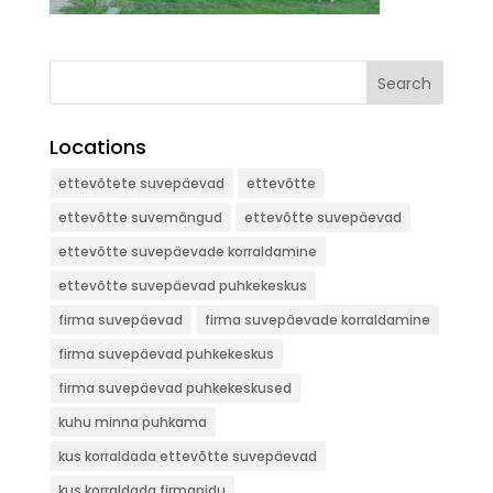
Search
Locations
ettevõtete suvepäevad
ettevõtte
ettevõtte suvemängud
ettevõtte suvepäevad
ettevõtte suvepäevade korraldamine
ettevõtte suvepäevad puhkekeskus
firma suvepäevad
firma suvepäevade korraldamine
firma suvepäevad puhkekeskus
firma suvepäevad puhkekeskused
kuhu minna puhkama
kus korraldada ettevõtte suvepäevad
kus korraldada firmapidu