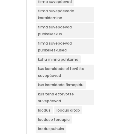
firma suvepäevad
firma suvepäevade
korraldamine
firma suvepäevad
puhkekeskus
firma suvepäevad
puhkekeskused
kuhu minna puhkama
kus korraldada ettevõtte
suvepäevad
kus korraldada firmapidu
kus teha ettevõtte
suvepäevad
loodus
loodus aitab
looduse teraapia
looduspuhuks