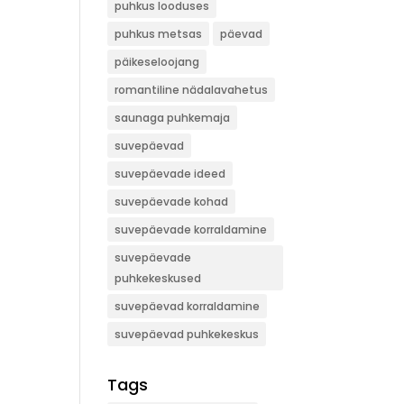
puhkus looduses
puhkus metsas
päevad
päikeseloojang
romantiline nädalavahetus
saunaga puhkemaja
suvepäevad
suvepäevade ideed
suvepäevade kohad
suvepäevade korraldamine
suvepäevade
puhkekeskused
suvepäevad korraldamine
suvepäevad puhkekeskus
Tags