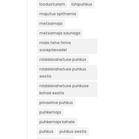
loodusturism
lühipuhkus
majutus spithamis
metsamaja
metsamaja saunaga
mida teha firma
suvepäevadel
nädalavahetuse puhkus
nädalavahetuse puhkus
eestis
nädalavahetuse puhkuse
kohad eestis
privaatne puhkus
puhkemaja
puhkemaja kahele
puhkus
puhkus eestis