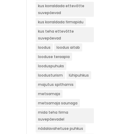
kus korraldada ettevõtte
suvepäevad
kus korraldada firmapidu
kus teha ettevõtte
suvepäevad
loodus
loodus aitab
looduse teraapia
looduspuhuks
loodusturism
lühipuhkus
majutus spithamis
metsamaja
metsamaja saunaga
mida teha firma
suvepäevadel
nädalavahetuse puhkus