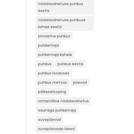
nädalavahetuse puhkus
eestis
nädalavahetuse puhkuse
kohad eestis
privaatne puhkus
puhkemaja
puhkemaja kahele
puhkus
puhkus eestis
puhkus looduses
puhkus metsas
päevad
päikeseloojang
romantiline nädalavahetus
saunaga puhkemaja
suvepäevad
suvepäevade ideed