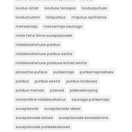
loodus aitab
looduse teraapia
looduspuhuks
loodusturism
lühipuhkus
majutus spithamis
metsamaja
metsamaja saunaga
mida teha firma suvepäevadel
nädalavahetuse puhkus
nädalavahetuse puhkus eestis
nädalavahetuse puhkuse kohad eestis
privaatne puhkus
puhkemaja
puhkemaja kahele
puhkus
puhkus eestis
puhkus looduses
puhkus metsas
päevad
päikeseloojang
romantiline nädalavahetus
saunaga puhkemaja
suvepäevad
suvepäevade ideed
suvepäevade kohad
suvepäevade korraldamine
suvepäevade puhkekeskused