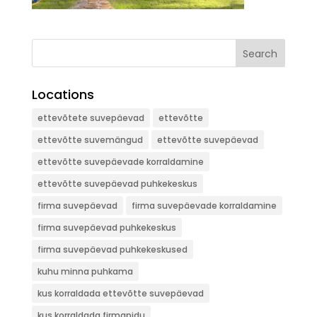
Search
Locations
ettevõtete suvepäevad
ettevõtte
ettevõtte suvemängud
ettevõtte suvepäevad
ettevõtte suvepäevade korraldamine
ettevõtte suvepäevad puhkekeskus
firma suvepäevad
firma suvepäevade korraldamine
firma suvepäevad puhkekeskus
firma suvepäevad puhkekeskused
kuhu minna puhkama
kus korraldada ettevõtte suvepäevad
kus korraldada firmapidu