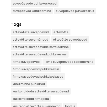
suvepäevade puhkekeskused
suvepäevad korraldamine
suvepäevad puhkekeskus
Tags
ettevõtete suvepäevad
ettevõtte
ettevõtte suvemängud
ettevõtte suvepäevad
ettevõtte suvepäevade korraldamine
ettevõtte suvepäevad puhkekeskus
firma suvepäevad
firma suvepäevade korraldamine
firma suvepäevad puhkekeskus
firma suvepäevad puhkekeskused
kuhu minna puhkama
kus korraldada ettevõtte suvepäevad
kus korraldada firmapidu
kus teha ettevõtte suvepäevad
loodus