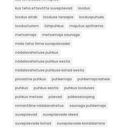
kus teha ettevõtte suvepäevad
loodus
loodus aitab
looduse teraapia
looduspuhuks
loodusturism
lühipuhkus
majutus spithamis
metsamaja
metsamaja saunaga
mida teha firma suvepäevadel
nädalavahetuse puhkus
nädalavahetuse puhkus eestis
nädalavahetuse puhkuse kohad eestis
privaatne puhkus
puhkemaja
puhkemaja kahele
puhkus
puhkus eestis
puhkus looduses
puhkus metsas
päevad
päikeseloojang
romantiline nädalavahetus
saunaga puhkemaja
suvepäevad
suvepäevade ideed
suvepäevade kohad
suvepäevade korraldamine