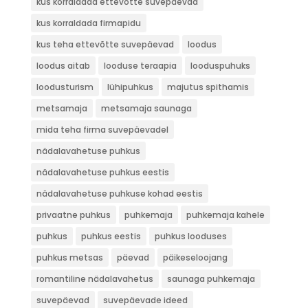
kus korraldada ettevõtte suvepäevad
kus korraldada firmapidu
kus teha ettevõtte suvepäevad
loodus
loodus aitab
looduse teraapia
looduspuhuks
loodusturism
lühipuhkus
majutus spithamis
metsamaja
metsamaja saunaga
mida teha firma suvepäevadel
nädalavahetuse puhkus
nädalavahetuse puhkus eestis
nädalavahetuse puhkuse kohad eestis
privaatne puhkus
puhkemaja
puhkemaja kahele
puhkus
puhkus eestis
puhkus looduses
puhkus metsas
päevad
päikeseloojang
romantiline nädalavahetus
saunaga puhkemaja
suvepäevad
suvepäevade ideed