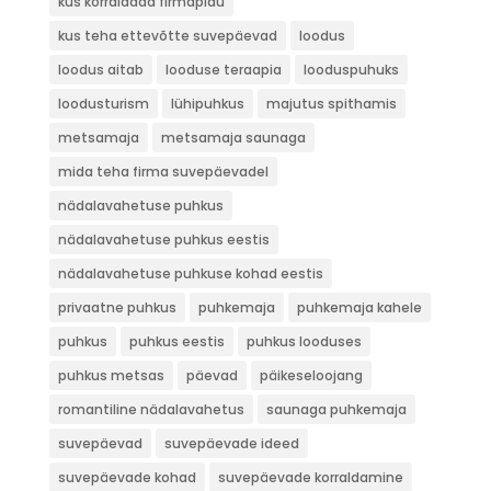
kus korraldada firmapidu
kus teha ettevõtte suvepäevad
loodus
loodus aitab
looduse teraapia
looduspuhuks
loodusturism
lühipuhkus
majutus spithamis
metsamaja
metsamaja saunaga
mida teha firma suvepäevadel
nädalavahetuse puhkus
nädalavahetuse puhkus eestis
nädalavahetuse puhkuse kohad eestis
privaatne puhkus
puhkemaja
puhkemaja kahele
puhkus
puhkus eestis
puhkus looduses
puhkus metsas
päevad
päikeseloojang
romantiline nädalavahetus
saunaga puhkemaja
suvepäevad
suvepäevade ideed
suvepäevade kohad
suvepäevade korraldamine