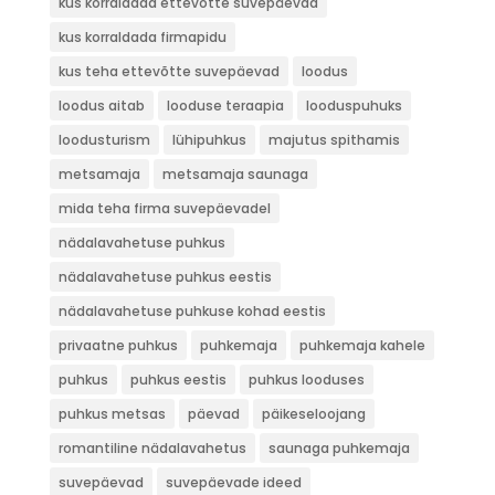
kus korraldada ettevõtte suvepäevad
kus korraldada firmapidu
kus teha ettevõtte suvepäevad
loodus
loodus aitab
looduse teraapia
looduspuhuks
loodusturism
lühipuhkus
majutus spithamis
metsamaja
metsamaja saunaga
mida teha firma suvepäevadel
nädalavahetuse puhkus
nädalavahetuse puhkus eestis
nädalavahetuse puhkuse kohad eestis
privaatne puhkus
puhkemaja
puhkemaja kahele
puhkus
puhkus eestis
puhkus looduses
puhkus metsas
päevad
päikeseloojang
romantiline nädalavahetus
saunaga puhkemaja
suvepäevad
suvepäevade ideed