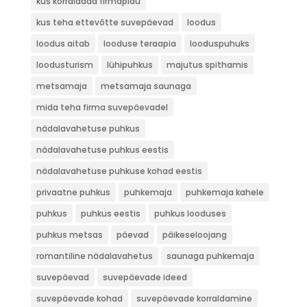
kus korraldada firmapidu
kus teha ettevõtte suvepäevad
loodus
loodus aitab
looduse teraapia
looduspuhuks
loodusturism
lühipuhkus
majutus spithamis
metsamaja
metsamaja saunaga
mida teha firma suvepäevadel
nädalavahetuse puhkus
nädalavahetuse puhkus eestis
nädalavahetuse puhkuse kohad eestis
privaatne puhkus
puhkemaja
puhkemaja kahele
puhkus
puhkus eestis
puhkus looduses
puhkus metsas
päevad
päikeseloojang
romantiline nädalavahetus
saunaga puhkemaja
suvepäevad
suvepäevade ideed
suvepäevade kohad
suvepäevade korraldamine