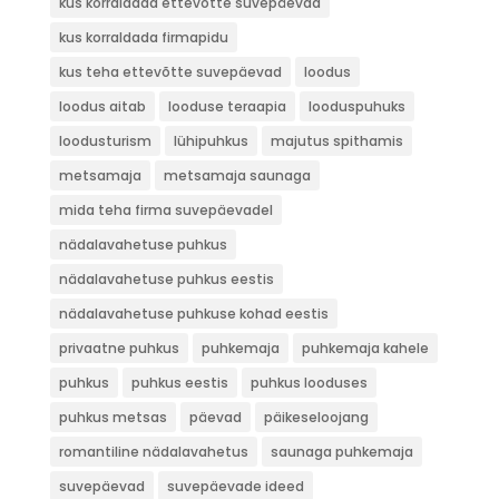
kus korraldada ettevõtte suvepäevad
kus korraldada firmapidu
kus teha ettevõtte suvepäevad
loodus
loodus aitab
looduse teraapia
looduspuhuks
loodusturism
lühipuhkus
majutus spithamis
metsamaja
metsamaja saunaga
mida teha firma suvepäevadel
nädalavahetuse puhkus
nädalavahetuse puhkus eestis
nädalavahetuse puhkuse kohad eestis
privaatne puhkus
puhkemaja
puhkemaja kahele
puhkus
puhkus eestis
puhkus looduses
puhkus metsas
päevad
päikeseloojang
romantiline nädalavahetus
saunaga puhkemaja
suvepäevad
suvepäevade ideed