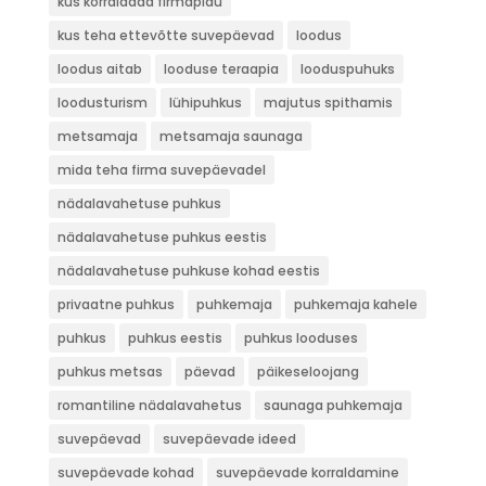
kus korraldada firmapidu
kus teha ettevõtte suvepäevad
loodus
loodus aitab
looduse teraapia
looduspuhuks
loodusturism
lühipuhkus
majutus spithamis
metsamaja
metsamaja saunaga
mida teha firma suvepäevadel
nädalavahetuse puhkus
nädalavahetuse puhkus eestis
nädalavahetuse puhkuse kohad eestis
privaatne puhkus
puhkemaja
puhkemaja kahele
puhkus
puhkus eestis
puhkus looduses
puhkus metsas
päevad
päikeseloojang
romantiline nädalavahetus
saunaga puhkemaja
suvepäevad
suvepäevade ideed
suvepäevade kohad
suvepäevade korraldamine