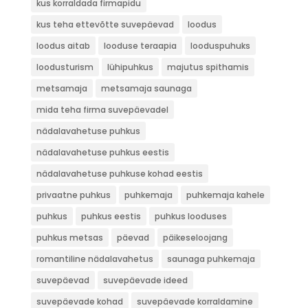
kus korraldada firmapidu
kus teha ettevõtte suvepäevad
loodus
loodus aitab
looduse teraapia
looduspuhuks
loodusturism
lühipuhkus
majutus spithamis
metsamaja
metsamaja saunaga
mida teha firma suvepäevadel
nädalavahetuse puhkus
nädalavahetuse puhkus eestis
nädalavahetuse puhkuse kohad eestis
privaatne puhkus
puhkemaja
puhkemaja kahele
puhkus
puhkus eestis
puhkus looduses
puhkus metsas
päevad
päikeseloojang
romantiline nädalavahetus
saunaga puhkemaja
suvepäevad
suvepäevade ideed
suvepäevade kohad
suvepäevade korraldamine