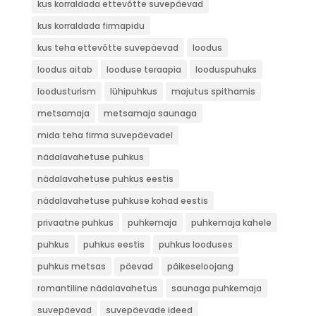
kus korraldada ettevõtte suvepäevad
kus korraldada firmapidu
kus teha ettevõtte suvepäevad
loodus
loodus aitab
looduse teraapia
looduspuhuks
loodusturism
lühipuhkus
majutus spithamis
metsamaja
metsamaja saunaga
mida teha firma suvepäevadel
nädalavahetuse puhkus
nädalavahetuse puhkus eestis
nädalavahetuse puhkuse kohad eestis
privaatne puhkus
puhkemaja
puhkemaja kahele
puhkus
puhkus eestis
puhkus looduses
puhkus metsas
päevad
päikeseloojang
romantiline nädalavahetus
saunaga puhkemaja
suvepäevad
suvepäevade ideed