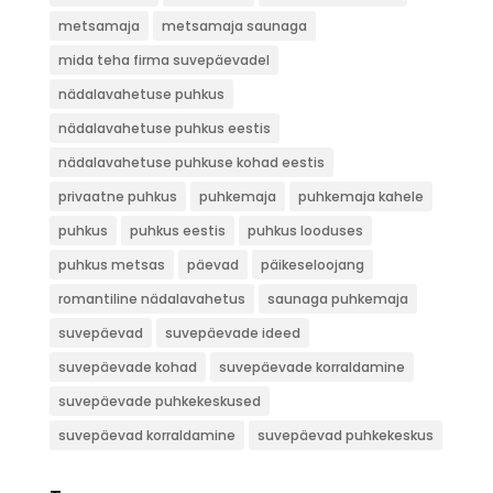
metsamaja
metsamaja saunaga
mida teha firma suvepäevadel
nädalavahetuse puhkus
nädalavahetuse puhkus eestis
nädalavahetuse puhkuse kohad eestis
privaatne puhkus
puhkemaja
puhkemaja kahele
puhkus
puhkus eestis
puhkus looduses
puhkus metsas
päevad
päikeseloojang
romantiline nädalavahetus
saunaga puhkemaja
suvepäevad
suvepäevade ideed
suvepäevade kohad
suvepäevade korraldamine
suvepäevade puhkekeskused
suvepäevad korraldamine
suvepäevad puhkekeskus