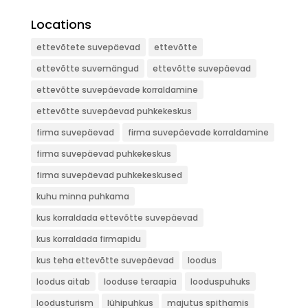
Locations
ettevõtete suvepäevad
ettevõtte
ettevõtte suvemängud
ettevõtte suvepäevad
ettevõtte suvepäevade korraldamine
ettevõtte suvepäevad puhkekeskus
firma suvepäevad
firma suvepäevade korraldamine
firma suvepäevad puhkekeskus
firma suvepäevad puhkekeskused
kuhu minna puhkama
kus korraldada ettevõtte suvepäevad
kus korraldada firmapidu
kus teha ettevõtte suvepäevad
loodus
loodus aitab
looduse teraapia
looduspuhuks
loodusturism
lühipuhkus
majutus spithamis