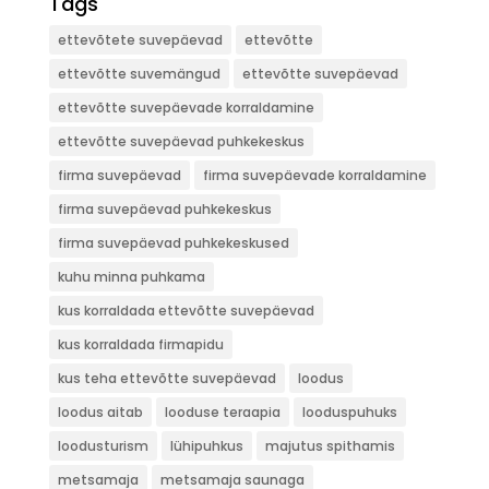
Tags
ettevõtete suvepäevad
ettevõtte
ettevõtte suvemängud
ettevõtte suvepäevad
ettevõtte suvepäevade korraldamine
ettevõtte suvepäevad puhkekeskus
firma suvepäevad
firma suvepäevade korraldamine
firma suvepäevad puhkekeskus
firma suvepäevad puhkekeskused
kuhu minna puhkama
kus korraldada ettevõtte suvepäevad
kus korraldada firmapidu
kus teha ettevõtte suvepäevad
loodus
loodus aitab
looduse teraapia
looduspuhuks
loodusturism
lühipuhkus
majutus spithamis
metsamaja
metsamaja saunaga