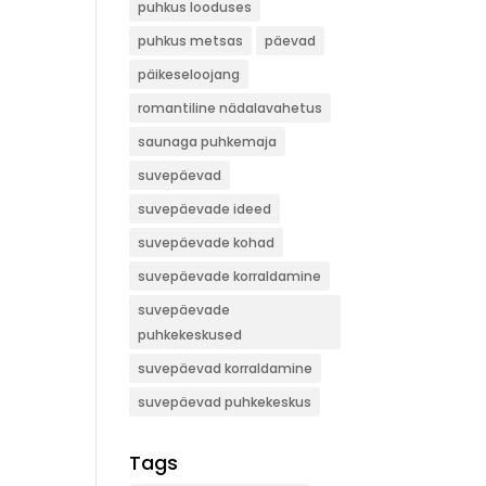
puhkus looduses
puhkus metsas
päevad
päikeseloojang
romantiline nädalavahetus
saunaga puhkemaja
suvepäevad
suvepäevade ideed
suvepäevade kohad
suvepäevade korraldamine
suvepäevade
puhkekeskused
suvepäevad korraldamine
suvepäevad puhkekeskus
Tags