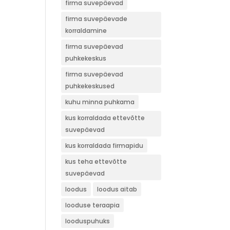
firma suvepäevad
firma suvepäevade
korraldamine
firma suvepäevad
puhkekeskus
firma suvepäevad
puhkekeskused
kuhu minna puhkama
kus korraldada ettevõtte
suvepäevad
kus korraldada firmapidu
kus teha ettevõtte
suvepäevad
loodus
loodus aitab
looduse teraapia
looduspuhuks