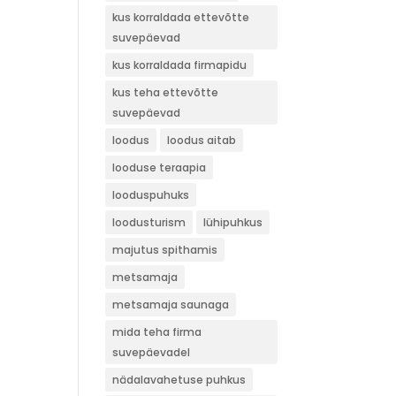
kus korraldada ettevõtte
suvepäevad
kus korraldada firmapidu
kus teha ettevõtte
suvepäevad
loodus
loodus aitab
looduse teraapia
looduspuhuks
loodusturism
lühipuhkus
majutus spithamis
metsamaja
metsamaja saunaga
mida teha firma
suvepäevadel
nädalavahetuse puhkus