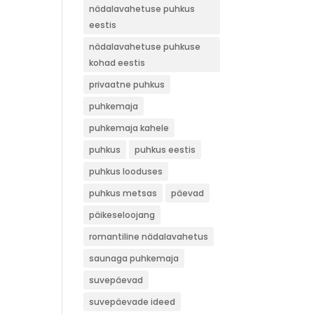
nädalavahetuse puhkus
eestis
nädalavahetuse puhkuse
kohad eestis
privaatne puhkus
puhkemaja
puhkemaja kahele
puhkus
puhkus eestis
puhkus looduses
puhkus metsas
päevad
päikeseloojang
romantiline nädalavahetus
saunaga puhkemaja
suvepäevad
suvepäevade ideed