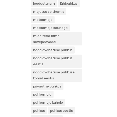
loodusturism
lühipuhkus
majutus spithamis
metsamaja
metsamaja saunaga
mida teha firma
suvepäevadel
nädalavahetuse puhkus
nädalavahetuse puhkus
eestis
nädalavahetuse puhkuse
kohad eestis
privaatne puhkus
puhkemaja
puhkemaja kahele
puhkus
puhkus eestis