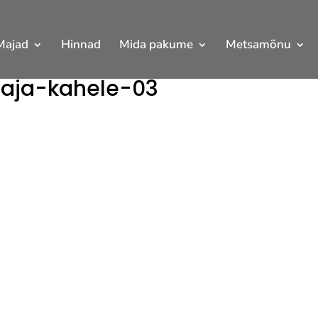
Majad
Hinnad
Mida pakume
Metsamõnu
aja-kahele-03