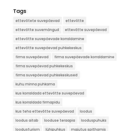
Tags
ettevõtete suvepäevad
ettevõtte
ettevõtte suvemängud
ettevõtte suvepäevad
ettevõtte suvepäevade korraldamine
ettevõtte suvepäevad puhkekeskus
firma suvepäevad
firma suvepäevade korraldamine
firma suvepäevad puhkekeskus
firma suvepäevad puhkekeskused
kuhu minna puhkama
kus korraldada ettevõtte suvepäevad
kus korraldada firmapidu
kus teha ettevõtte suvepäevad
loodus
loodus aitab
looduse teraapia
looduspuhuks
loodusturism
lühipuhkus
majutus spithamis