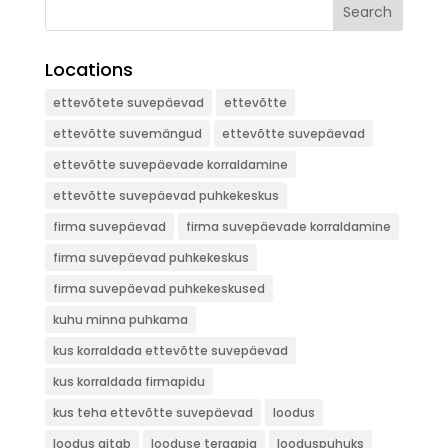
Search
Locations
ettevõtete suvepäevad
ettevõtte
ettevõtte suvemängud
ettevõtte suvepäevad
ettevõtte suvepäevade korraldamine
ettevõtte suvepäevad puhkekeskus
firma suvepäevad
firma suvepäevade korraldamine
firma suvepäevad puhkekeskus
firma suvepäevad puhkekeskused
kuhu minna puhkama
kus korraldada ettevõtte suvepäevad
kus korraldada firmapidu
kus teha ettevõtte suvepäevad
loodus
loodus aitab
looduse teraapia
looduspuhuks