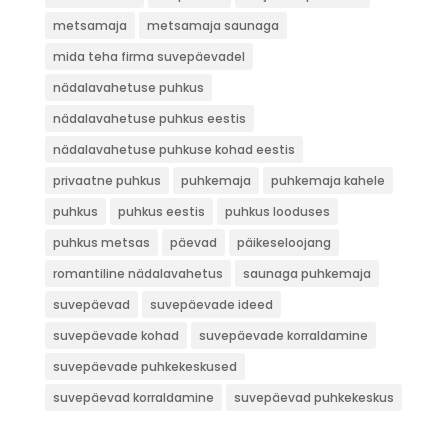
metsamaja
metsamaja saunaga
mida teha firma suvepäevadel
nädalavahetuse puhkus
nädalavahetuse puhkus eestis
nädalavahetuse puhkuse kohad eestis
privaatne puhkus
puhkemaja
puhkemaja kahele
puhkus
puhkus eestis
puhkus looduses
puhkus metsas
päevad
päikeseloojang
romantiline nädalavahetus
saunaga puhkemaja
suvepäevad
suvepäevade ideed
suvepäevade kohad
suvepäevade korraldamine
suvepäevade puhkekeskused
suvepäevad korraldamine
suvepäevad puhkekeskus