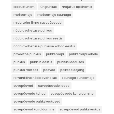
loodusturism
lühipuhkus
majutus spithamis
metsamaja
metsamaja saunaga
mida teha firma suvepäevadel
nädalavahetuse puhkus
nädalavahetuse puhkus eestis
nädalavahetuse puhkuse kohad eestis
privaatne puhkus
puhkemaja
puhkemaja kahele
puhkus
puhkus eestis
puhkus looduses
puhkus metsas
päevad
päikeseloojang
romantiline nädalavahetus
saunaga puhkemaja
suvepäevad
suvepäevade ideed
suvepäevade kohad
suvepäevade korraldamine
suvepäevade puhkekeskused
suvepäevad korraldamine
suvepäevad puhkekeskus