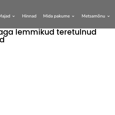
Majad
Hinnad
Mida pakume
Metsamõnu
ga lemmikud teretulnud
ad