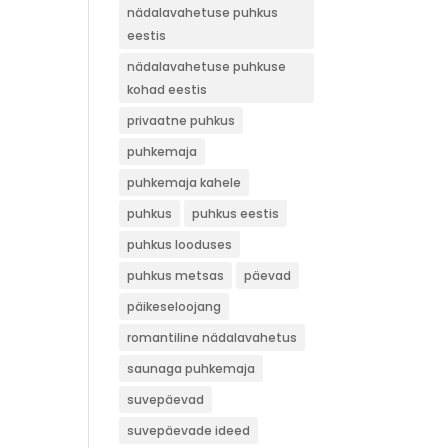
nädalavahetuse puhkus
eestis
nädalavahetuse puhkuse
kohad eestis
privaatne puhkus
puhkemaja
puhkemaja kahele
puhkus
puhkus eestis
puhkus looduses
puhkus metsas
päevad
päikeseloojang
romantiline nädalavahetus
saunaga puhkemaja
suvepäevad
suvepäevade ideed