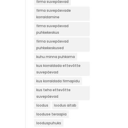
firma suvepäevad
firma suvepäevade
korraldamine
firma suvepäevad
puhkekeskus
firma suvepäevad
puhkekeskused
kuhu minna puhkama
kus korraldada ettevõtte
suvepäevad
kus korraldada firmapidu
kus teha ettevõtte
suvepäevad
loodus
loodus aitab
looduse teraapia
looduspuhuks