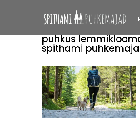
puhkus lemmiklooma
spithami puhkemaj