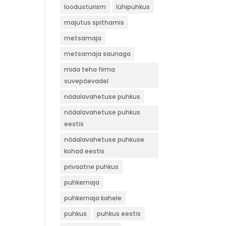
loodusturism
lühipuhkus
majutus spithamis
metsamaja
metsamaja saunaga
mida teha firma
suvepäevadel
nädalavahetuse puhkus
nädalavahetuse puhkus
eestis
nädalavahetuse puhkuse
kohad eestis
privaatne puhkus
puhkemaja
puhkemaja kahele
puhkus
puhkus eestis