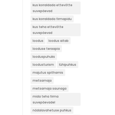
kus korraldada ettevõtte
suvepäevad
kus korraldada firmapidu
kus teha ettevõtte
suvepäevad
loodus
loodus aitab
looduse teraapia
looduspuhuks
loodusturism
lühipuhkus
majutus spithamis
metsamaja
metsamaja saunaga
mida teha firma
suvepäevadel
nädalavahetuse puhkus