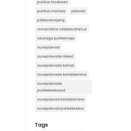
puhkus looduses
puhkus metsas
päevad
päikeseloojang
romantiline nädalavahetus
saunaga puhkemaja
suvepäevad
suvepäevade ideed
suvepäevade kohad
suvepäevade korraldamine
suvepäevade
puhkekeskused
suvepäevad korraldamine
suvepäevad puhkekeskus
Tags