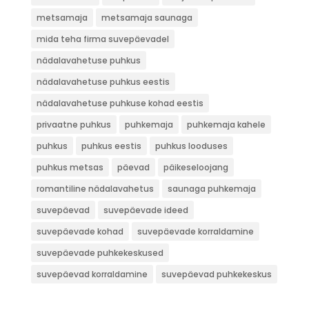
metsamaja
metsamaja saunaga
mida teha firma suvepäevadel
nädalavahetuse puhkus
nädalavahetuse puhkus eestis
nädalavahetuse puhkuse kohad eestis
privaatne puhkus
puhkemaja
puhkemaja kahele
puhkus
puhkus eestis
puhkus looduses
puhkus metsas
päevad
päikeseloojang
romantiline nädalavahetus
saunaga puhkemaja
suvepäevad
suvepäevade ideed
suvepäevade kohad
suvepäevade korraldamine
suvepäevade puhkekeskused
suvepäevad korraldamine
suvepäevad puhkekeskus