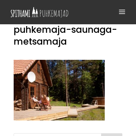
puhkemaja-saunaga-
metsamaja