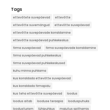
Tags
ettevõtete suvepäevad
ettevõtte
ettevõtte suvemängud
ettevõtte suvepäevad
ettevõtte suvepäevade korraldamine
ettevõtte suvepäevad puhkekeskus
firma suvepäevad
firma suvepäevade korraldamine
firma suvepäevad puhkekeskus
firma suvepäevad puhkekeskused
kuhu minna puhkama
kus korraldada ettevõtte suvepäevad
kus korraldada firmapidu
kus teha ettevõtte suvepäevad
loodus
loodus aitab
looduse teraapia
looduspuhuks
loodusturism
lühipuhkus
majutus spithamis