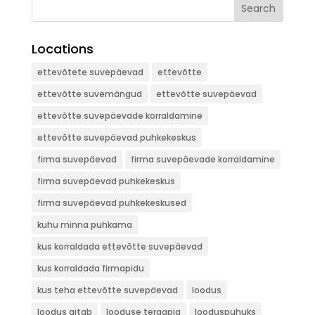
Search
Locations
ettevõtete suvepäevad
ettevõtte
ettevõtte suvemängud
ettevõtte suvepäevad
ettevõtte suvepäevade korraldamine
ettevõtte suvepäevad puhkekeskus
firma suvepäevad
firma suvepäevade korraldamine
firma suvepäevad puhkekeskus
firma suvepäevad puhkekeskused
kuhu minna puhkama
kus korraldada ettevõtte suvepäevad
kus korraldada firmapidu
kus teha ettevõtte suvepäevad
loodus
loodus aitab
looduse teraapia
looduspuhuks