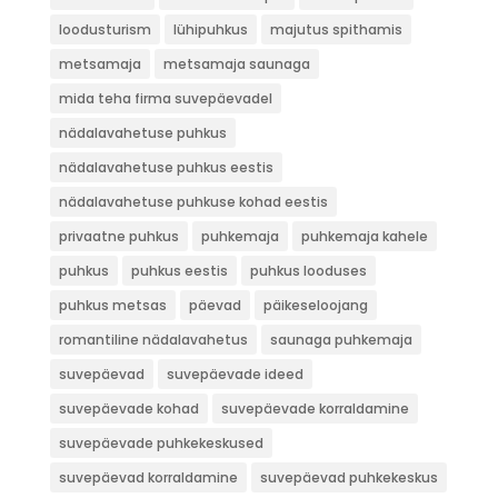
loodusturism
lühipuhkus
majutus spithamis
metsamaja
metsamaja saunaga
mida teha firma suvepäevadel
nädalavahetuse puhkus
nädalavahetuse puhkus eestis
nädalavahetuse puhkuse kohad eestis
privaatne puhkus
puhkemaja
puhkemaja kahele
puhkus
puhkus eestis
puhkus looduses
puhkus metsas
päevad
päikeseloojang
romantiline nädalavahetus
saunaga puhkemaja
suvepäevad
suvepäevade ideed
suvepäevade kohad
suvepäevade korraldamine
suvepäevade puhkekeskused
suvepäevad korraldamine
suvepäevad puhkekeskus