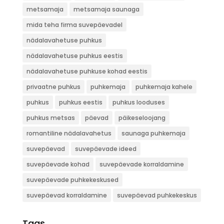
metsamaja
metsamaja saunaga
mida teha firma suvepäevadel
nädalavahetuse puhkus
nädalavahetuse puhkus eestis
nädalavahetuse puhkuse kohad eestis
privaatne puhkus
puhkemaja
puhkemaja kahele
puhkus
puhkus eestis
puhkus looduses
puhkus metsas
päevad
päikeseloojang
romantiline nädalavahetus
saunaga puhkemaja
suvepäevad
suvepäevade ideed
suvepäevade kohad
suvepäevade korraldamine
suvepäevade puhkekeskused
suvepäevad korraldamine
suvepäevad puhkekeskus
Tags