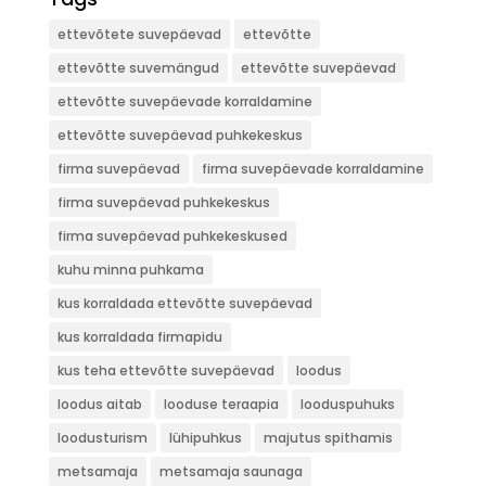
ettevõtete suvepäevad
ettevõtte
ettevõtte suvemängud
ettevõtte suvepäevad
ettevõtte suvepäevade korraldamine
ettevõtte suvepäevad puhkekeskus
firma suvepäevad
firma suvepäevade korraldamine
firma suvepäevad puhkekeskus
firma suvepäevad puhkekeskused
kuhu minna puhkama
kus korraldada ettevõtte suvepäevad
kus korraldada firmapidu
kus teha ettevõtte suvepäevad
loodus
loodus aitab
looduse teraapia
looduspuhuks
loodusturism
lühipuhkus
majutus spithamis
metsamaja
metsamaja saunaga