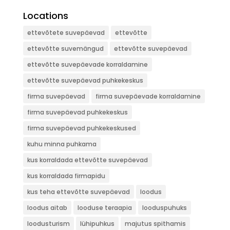
Locations
ettevõtete suvepäevad
ettevõtte
ettevõtte suvemängud
ettevõtte suvepäevad
ettevõtte suvepäevade korraldamine
ettevõtte suvepäevad puhkekeskus
firma suvepäevad
firma suvepäevade korraldamine
firma suvepäevad puhkekeskus
firma suvepäevad puhkekeskused
kuhu minna puhkama
kus korraldada ettevõtte suvepäevad
kus korraldada firmapidu
kus teha ettevõtte suvepäevad
loodus
loodus aitab
looduse teraapia
looduspuhuks
loodusturism
lühipuhkus
majutus spithamis