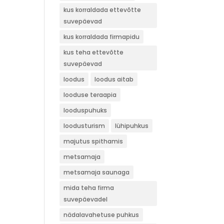
kus korraldada ettevõtte
suvepäevad
kus korraldada firmapidu
kus teha ettevõtte
suvepäevad
loodus
loodus aitab
looduse teraapia
looduspuhuks
loodusturism
lühipuhkus
majutus spithamis
metsamaja
metsamaja saunaga
mida teha firma
suvepäevadel
nädalavahetuse puhkus