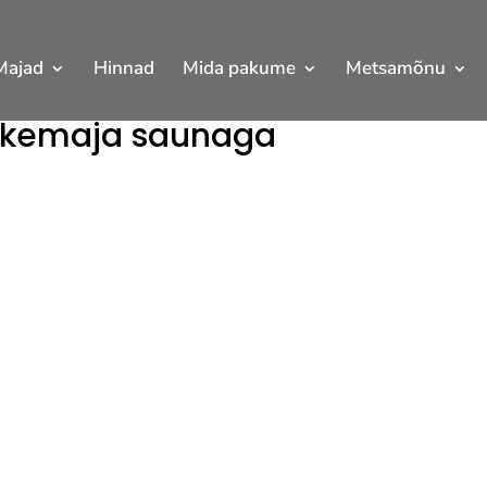
Majad
Hinnad
Mida pakume
Metsamõnu
hkemaja saunaga