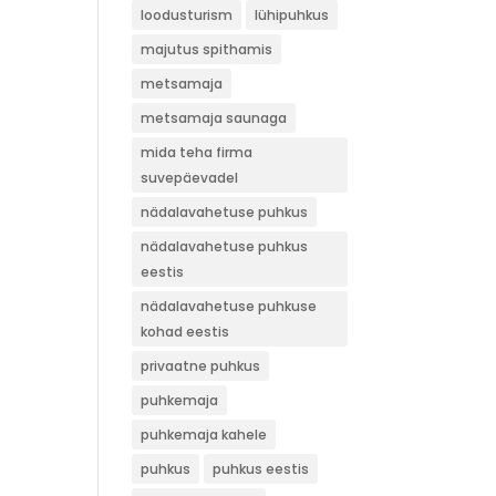
loodusturism
lühipuhkus
majutus spithamis
metsamaja
metsamaja saunaga
mida teha firma
suvepäevadel
nädalavahetuse puhkus
nädalavahetuse puhkus
eestis
nädalavahetuse puhkuse
kohad eestis
privaatne puhkus
puhkemaja
puhkemaja kahele
puhkus
puhkus eestis