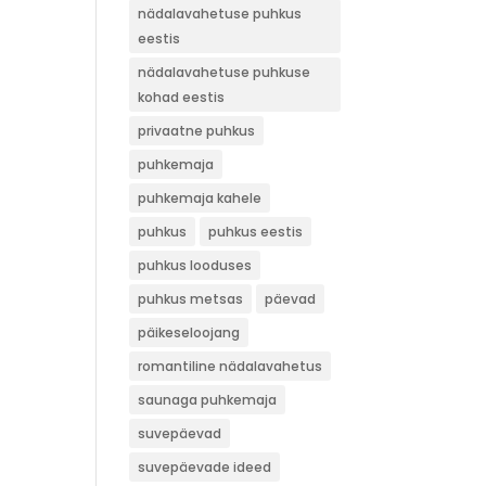
nädalavahetuse puhkus
eestis
nädalavahetuse puhkuse
kohad eestis
privaatne puhkus
puhkemaja
puhkemaja kahele
puhkus
puhkus eestis
puhkus looduses
puhkus metsas
päevad
päikeseloojang
romantiline nädalavahetus
saunaga puhkemaja
suvepäevad
suvepäevade ideed