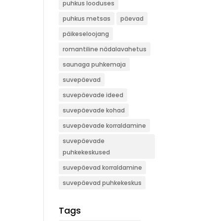
puhkus looduses
puhkus metsas
päevad
päikeseloojang
romantiline nädalavahetus
saunaga puhkemaja
suvepäevad
suvepäevade ideed
suvepäevade kohad
suvepäevade korraldamine
suvepäevade
puhkekeskused
suvepäevad korraldamine
suvepäevad puhkekeskus
Tags