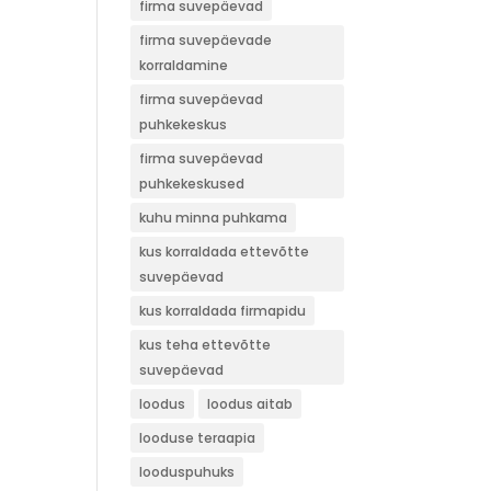
firma suvepäevad
firma suvepäevade
korraldamine
firma suvepäevad
puhkekeskus
firma suvepäevad
puhkekeskused
kuhu minna puhkama
kus korraldada ettevõtte
suvepäevad
kus korraldada firmapidu
kus teha ettevõtte
suvepäevad
loodus
loodus aitab
looduse teraapia
looduspuhuks