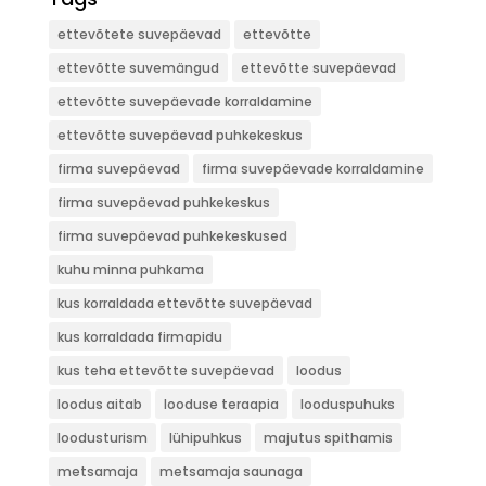
ettevõtete suvepäevad
ettevõtte
ettevõtte suvemängud
ettevõtte suvepäevad
ettevõtte suvepäevade korraldamine
ettevõtte suvepäevad puhkekeskus
firma suvepäevad
firma suvepäevade korraldamine
firma suvepäevad puhkekeskus
firma suvepäevad puhkekeskused
kuhu minna puhkama
kus korraldada ettevõtte suvepäevad
kus korraldada firmapidu
kus teha ettevõtte suvepäevad
loodus
loodus aitab
looduse teraapia
looduspuhuks
loodusturism
lühipuhkus
majutus spithamis
metsamaja
metsamaja saunaga