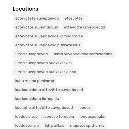
Locations
ettevõtete suvepäevad
ettevõtte
ettevõtte suvemängud
ettevõtte suvepäevad
ettevõtte suvepäevade korraldamine
ettevõtte suvepäevad puhkekeskus
firma suvepäevad
firma suvepäevade korraldamine
firma suvepäevad puhkekeskus
firma suvepäevad puhkekeskused
kuhu minna puhkama
kus korraldada ettevõtte suvepäevad
kus korraldada firmapidu
kus teha ettevõtte suvepäevad
loodus
loodus aitab
looduse teraapia
looduspuhuks
loodusturism
lühipuhkus
majutus spithamis