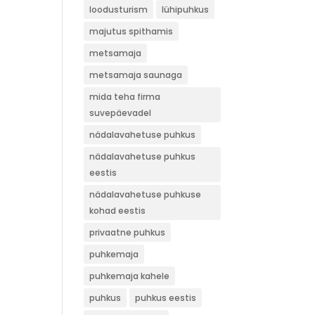
loodusturism
lühipuhkus
majutus spithamis
metsamaja
metsamaja saunaga
mida teha firma
suvepäevadel
nädalavahetuse puhkus
nädalavahetuse puhkus
eestis
nädalavahetuse puhkuse
kohad eestis
privaatne puhkus
puhkemaja
puhkemaja kahele
puhkus
puhkus eestis