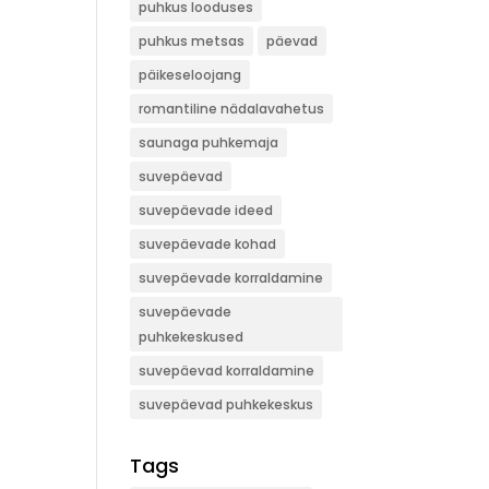
puhkus looduses
puhkus metsas
päevad
päikeseloojang
romantiline nädalavahetus
saunaga puhkemaja
suvepäevad
suvepäevade ideed
suvepäevade kohad
suvepäevade korraldamine
suvepäevade
puhkekeskused
suvepäevad korraldamine
suvepäevad puhkekeskus
Tags