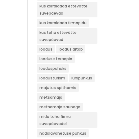
kus korraldada ettevõtte
suvepäevad
kus korraldada firmapidu
kus teha ettevõtte
suvepäevad
loodus
loodus aitab
looduse teraapia
looduspuhuks
loodusturism
lühipuhkus
majutus spithamis
metsamaja
metsamaja saunaga
mida teha firma
suvepäevadel
nädalavahetuse puhkus