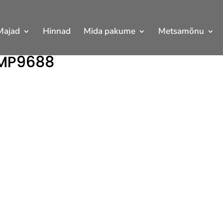
Majad
Hinnad
Mida pakume
Metsamõnu
MP9688