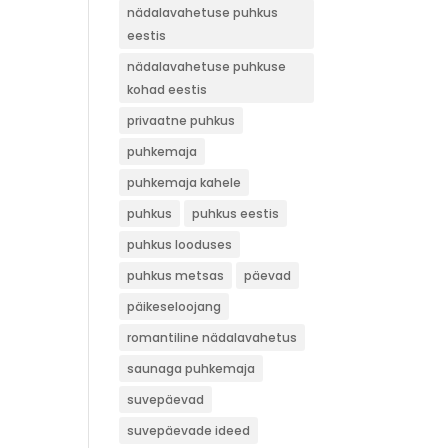
nädalavahetuse puhkus
eestis
nädalavahetuse puhkuse
kohad eestis
privaatne puhkus
puhkemaja
puhkemaja kahele
puhkus
puhkus eestis
puhkus looduses
puhkus metsas
päevad
päikeseloojang
romantiline nädalavahetus
saunaga puhkemaja
suvepäevad
suvepäevade ideed