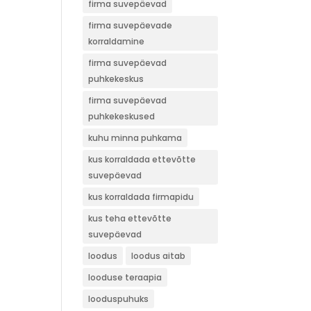
firma suvepäevad
firma suvepäevade
korraldamine
firma suvepäevad
puhkekeskus
firma suvepäevad
puhkekeskused
kuhu minna puhkama
kus korraldada ettevõtte
suvepäevad
kus korraldada firmapidu
kus teha ettevõtte
suvepäevad
loodus
loodus aitab
looduse teraapia
looduspuhuks