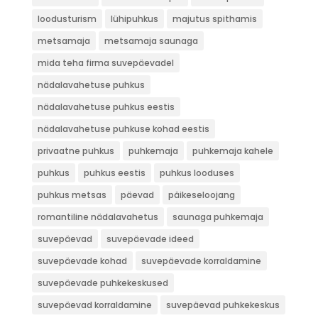
loodusturism
lühipuhkus
majutus spithamis
metsamaja
metsamaja saunaga
mida teha firma suvepäevadel
nädalavahetuse puhkus
nädalavahetuse puhkus eestis
nädalavahetuse puhkuse kohad eestis
privaatne puhkus
puhkemaja
puhkemaja kahele
puhkus
puhkus eestis
puhkus looduses
puhkus metsas
päevad
päikeseloojang
romantiline nädalavahetus
saunaga puhkemaja
suvepäevad
suvepäevade ideed
suvepäevade kohad
suvepäevade korraldamine
suvepäevade puhkekeskused
suvepäevad korraldamine
suvepäevad puhkekeskus