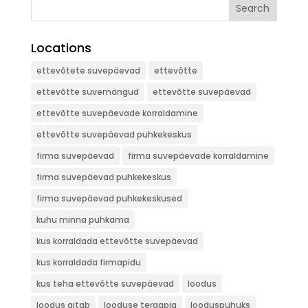
Search
Locations
ettevõtete suvepäevad
ettevõtte
ettevõtte suvemängud
ettevõtte suvepäevad
ettevõtte suvepäevade korraldamine
ettevõtte suvepäevad puhkekeskus
firma suvepäevad
firma suvepäevade korraldamine
firma suvepäevad puhkekeskus
firma suvepäevad puhkekeskused
kuhu minna puhkama
kus korraldada ettevõtte suvepäevad
kus korraldada firmapidu
kus teha ettevõtte suvepäevad
loodus
loodus aitab
looduse teraapia
looduspuhuks