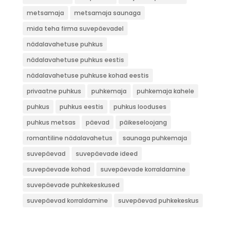
metsamaja
metsamaja saunaga
mida teha firma suvepäevadel
nädalavahetuse puhkus
nädalavahetuse puhkus eestis
nädalavahetuse puhkuse kohad eestis
privaatne puhkus
puhkemaja
puhkemaja kahele
puhkus
puhkus eestis
puhkus looduses
puhkus metsas
päevad
päikeseloojang
romantiline nädalavahetus
saunaga puhkemaja
suvepäevad
suvepäevade ideed
suvepäevade kohad
suvepäevade korraldamine
suvepäevade puhkekeskused
suvepäevad korraldamine
suvepäevad puhkekeskus