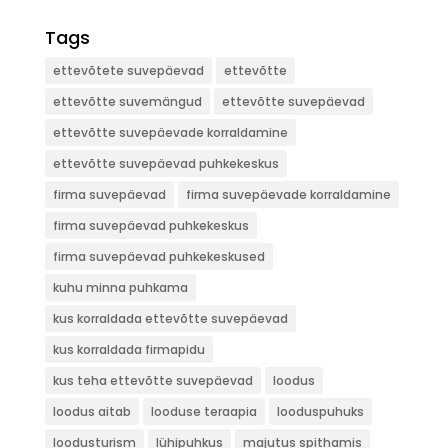
Tags
ettevõtete suvepäevad
ettevõtte
ettevõtte suvemängud
ettevõtte suvepäevad
ettevõtte suvepäevade korraldamine
ettevõtte suvepäevad puhkekeskus
firma suvepäevad
firma suvepäevade korraldamine
firma suvepäevad puhkekeskus
firma suvepäevad puhkekeskused
kuhu minna puhkama
kus korraldada ettevõtte suvepäevad
kus korraldada firmapidu
kus teha ettevõtte suvepäevad
loodus
loodus aitab
looduse teraapia
looduspuhuks
loodusturism
lühipuhkus
majutus spithamis