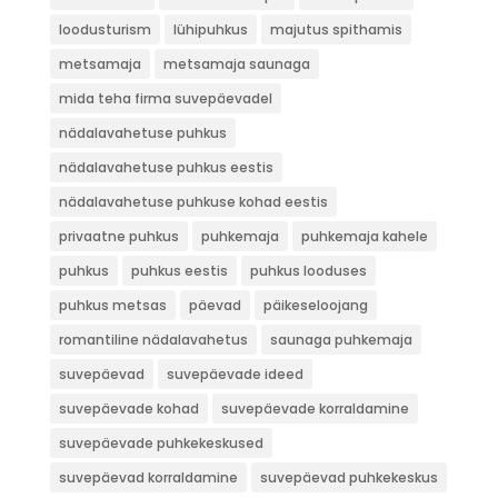
loodusturism
lühipuhkus
majutus spithamis
metsamaja
metsamaja saunaga
mida teha firma suvepäevadel
nädalavahetuse puhkus
nädalavahetuse puhkus eestis
nädalavahetuse puhkuse kohad eestis
privaatne puhkus
puhkemaja
puhkemaja kahele
puhkus
puhkus eestis
puhkus looduses
puhkus metsas
päevad
päikeseloojang
romantiline nädalavahetus
saunaga puhkemaja
suvepäevad
suvepäevade ideed
suvepäevade kohad
suvepäevade korraldamine
suvepäevade puhkekeskused
suvepäevad korraldamine
suvepäevad puhkekeskus