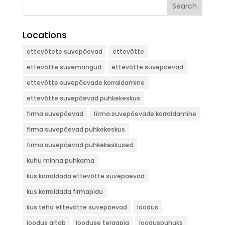
Search
Locations
ettevõtete suvepäevad
ettevõtte
ettevõtte suvemängud
ettevõtte suvepäevad
ettevõtte suvepäevade korraldamine
ettevõtte suvepäevad puhkekeskus
firma suvepäevad
firma suvepäevade korraldamine
firma suvepäevad puhkekeskus
firma suvepäevad puhkekeskused
kuhu minna puhkama
kus korraldada ettevõtte suvepäevad
kus korraldada firmapidu
kus teha ettevõtte suvepäevad
loodus
loodus aitab
looduse teraapia
looduspuhuks