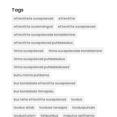
Tags
ettevõtete suvepäevad
ettevõtte
ettevõtte suvemängud
ettevõtte suvepäevad
ettevõtte suvepäevade korraldamine
ettevõtte suvepäevad puhkekeskus
firma suvepäevad
firma suvepäevade korraldamine
firma suvepäevad puhkekeskus
firma suvepäevad puhkekeskused
kuhu minna puhkama
kus korraldada ettevõtte suvepäevad
kus korraldada firmapidu
kus teha ettevõtte suvepäevad
loodus
loodus aitab
looduse teraapia
looduspuhuks
loodusturism
lühipuhkus
majutus spithamis