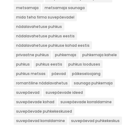
metsamaja
metsamaja saunaga
mida teha firma suvepäevadel
nädalavahetuse puhkus
nädalavahetuse puhkus eestis
nädalavahetuse puhkuse kohad eestis
privaatne puhkus
puhkemaja
puhkemaja kahele
puhkus
puhkus eestis
puhkus looduses
puhkus metsas
päevad
päikeseloojang
romantiline nädalavahetus
saunaga puhkemaja
suvepäevad
suvepäevade ideed
suvepäevade kohad
suvepäevade korraldamine
suvepäevade puhkekeskused
suvepäevad korraldamine
suvepäevad puhkekeskus