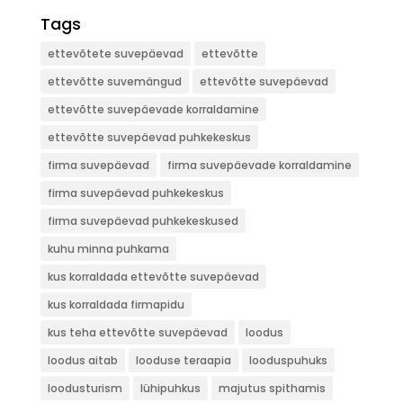
Tags
ettevõtete suvepäevad
ettevõtte
ettevõtte suvemängud
ettevõtte suvepäevad
ettevõtte suvepäevade korraldamine
ettevõtte suvepäevad puhkekeskus
firma suvepäevad
firma suvepäevade korraldamine
firma suvepäevad puhkekeskus
firma suvepäevad puhkekeskused
kuhu minna puhkama
kus korraldada ettevõtte suvepäevad
kus korraldada firmapidu
kus teha ettevõtte suvepäevad
loodus
loodus aitab
looduse teraapia
looduspuhuks
loodusturism
lühipuhkus
majutus spithamis