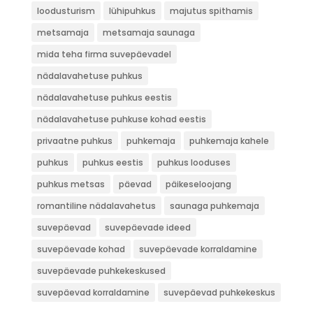
loodusturism
lühipuhkus
majutus spithamis
metsamaja
metsamaja saunaga
mida teha firma suvepäevadel
nädalavahetuse puhkus
nädalavahetuse puhkus eestis
nädalavahetuse puhkuse kohad eestis
privaatne puhkus
puhkemaja
puhkemaja kahele
puhkus
puhkus eestis
puhkus looduses
puhkus metsas
päevad
päikeseloojang
romantiline nädalavahetus
saunaga puhkemaja
suvepäevad
suvepäevade ideed
suvepäevade kohad
suvepäevade korraldamine
suvepäevade puhkekeskused
suvepäevad korraldamine
suvepäevad puhkekeskus