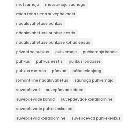
metsamaja
metsamaja saunaga
mida teha firma suvepäevadel
nädalavahetuse puhkus
nädalavahetuse puhkus eestis
nädalavahetuse puhkuse kohad eestis
privaatne puhkus
puhkemaja
puhkemaja kahele
puhkus
puhkus eestis
puhkus looduses
puhkus metsas
päevad
päikeseloojang
romantiline nädalavahetus
saunaga puhkemaja
suvepäevad
suvepäevade ideed
suvepäevade kohad
suvepäevade korraldamine
suvepäevade puhkekeskused
suvepäevad korraldamine
suvepäevad puhkekeskus