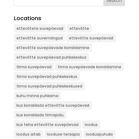
Search
Locations
ettevõtete suvepäevad
ettevõtte
ettevõtte suvemängud
ettevõtte suvepäevad
ettevõtte suvepäevade korraldamine
ettevõtte suvepäevad puhkekeskus
firma suvepäevad
firma suvepäevade korraldamine
firma suvepäevad puhkekeskus
firma suvepäevad puhkekeskused
kuhu minna puhkama
kus korraldada ettevõtte suvepäevad
kus korraldada firmapidu
kus teha ettevõtte suvepäevad
loodus
loodus aitab
looduse teraapia
looduspuhuks