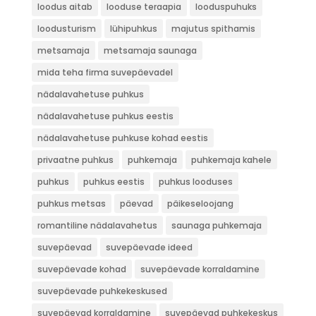
loodus aitab
looduse teraapia
looduspuhuks
loodusturism
lühipuhkus
majutus spithamis
metsamaja
metsamaja saunaga
mida teha firma suvepäevadel
nädalavahetuse puhkus
nädalavahetuse puhkus eestis
nädalavahetuse puhkuse kohad eestis
privaatne puhkus
puhkemaja
puhkemaja kahele
puhkus
puhkus eestis
puhkus looduses
puhkus metsas
päevad
päikeseloojang
romantiline nädalavahetus
saunaga puhkemaja
suvepäevad
suvepäevade ideed
suvepäevade kohad
suvepäevade korraldamine
suvepäevade puhkekeskused
suvepäevad korraldamine
suvepäevad puhkekeskus