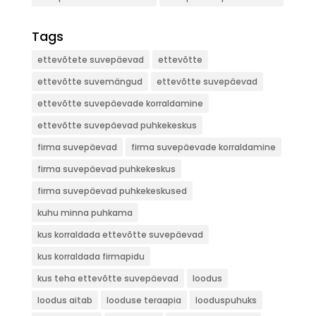
Tags
ettevõtete suvepäevad
ettevõtte
ettevõtte suvemängud
ettevõtte suvepäevad
ettevõtte suvepäevade korraldamine
ettevõtte suvepäevad puhkekeskus
firma suvepäevad
firma suvepäevade korraldamine
firma suvepäevad puhkekeskus
firma suvepäevad puhkekeskused
kuhu minna puhkama
kus korraldada ettevõtte suvepäevad
kus korraldada firmapidu
kus teha ettevõtte suvepäevad
loodus
loodus aitab
looduse teraapia
looduspuhuks