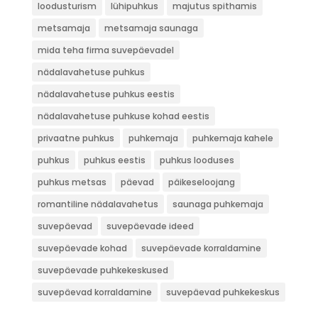
loodusturism
lühipuhkus
majutus spithamis
metsamaja
metsamaja saunaga
mida teha firma suvepäevadel
nädalavahetuse puhkus
nädalavahetuse puhkus eestis
nädalavahetuse puhkuse kohad eestis
privaatne puhkus
puhkemaja
puhkemaja kahele
puhkus
puhkus eestis
puhkus looduses
puhkus metsas
päevad
päikeseloojang
romantiline nädalavahetus
saunaga puhkemaja
suvepäevad
suvepäevade ideed
suvepäevade kohad
suvepäevade korraldamine
suvepäevade puhkekeskused
suvepäevad korraldamine
suvepäevad puhkekeskus