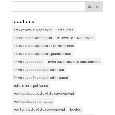
Search
Locations
ettevõtete suvepäevad
ettevõtte
ettevõtte suvemängud
ettevõtte suvepäevad
ettevõtte suvepäevade korraldamine
ettevõtte suvepäevad puhkekeskus
firma suvepäevad
firma suvepäevade korraldamine
firma suvepäevad puhkekeskus
firma suvepäevad puhkekeskused
kuhu minna puhkama
kus korraldada ettevõtte suvepäevad
kus korraldada firmapidu
kus teha ettevõtte suvepäevad
loodus