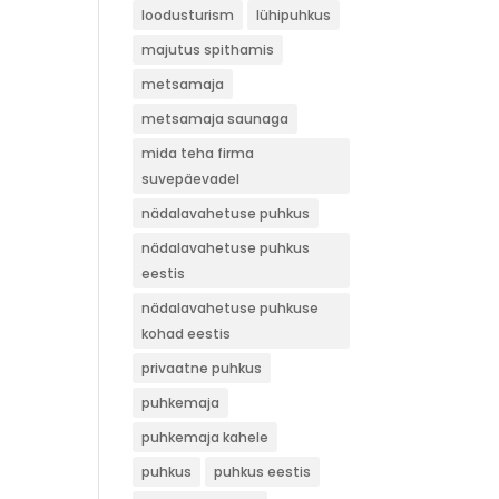
loodusturism
lühipuhkus
majutus spithamis
metsamaja
metsamaja saunaga
mida teha firma
suvepäevadel
nädalavahetuse puhkus
nädalavahetuse puhkus
eestis
nädalavahetuse puhkuse
kohad eestis
privaatne puhkus
puhkemaja
puhkemaja kahele
puhkus
puhkus eestis