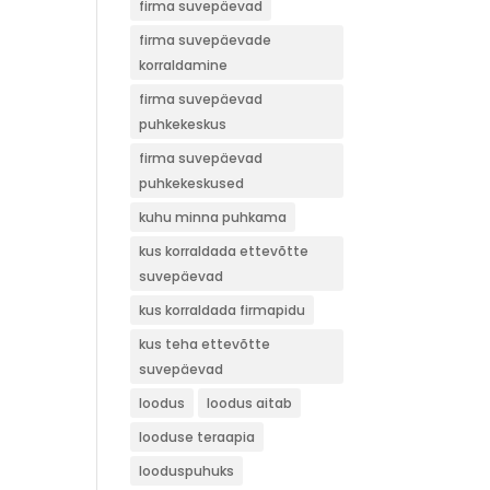
firma suvepäevad
firma suvepäevade
korraldamine
firma suvepäevad
puhkekeskus
firma suvepäevad
puhkekeskused
kuhu minna puhkama
kus korraldada ettevõtte
suvepäevad
kus korraldada firmapidu
kus teha ettevõtte
suvepäevad
loodus
loodus aitab
looduse teraapia
looduspuhuks