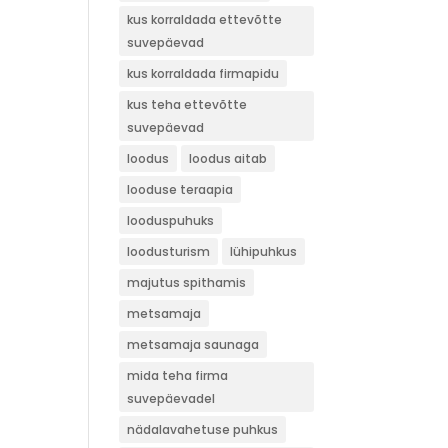
kus korraldada ettevõtte
suvepäevad
kus korraldada firmapidu
kus teha ettevõtte
suvepäevad
loodus
loodus aitab
looduse teraapia
looduspuhuks
loodusturism
lühipuhkus
majutus spithamis
metsamaja
metsamaja saunaga
mida teha firma
suvepäevadel
nädalavahetuse puhkus