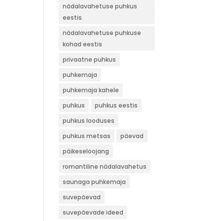
nädalavahetuse puhkus
eestis
nädalavahetuse puhkuse
kohad eestis
privaatne puhkus
puhkemaja
puhkemaja kahele
puhkus
puhkus eestis
puhkus looduses
puhkus metsas
päevad
päikeseloojang
romantiline nädalavahetus
saunaga puhkemaja
suvepäevad
suvepäevade ideed