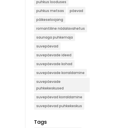
puhkus looduses
puhkus metsas
päevad
päikeseloojang
romantiline nädalavahetus
saunaga puhkemaja
suvepäevad
suvepäevade ideed
suvepäevade kohad
suvepäevade korraldamine
suvepäevade
puhkekeskused
suvepäevad korraldamine
suvepäevad puhkekeskus
Tags