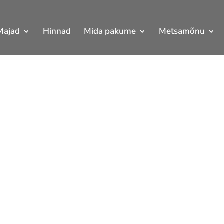
Majad
Hinnad
Mida pakume
Metsamõnu