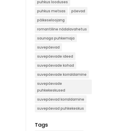
puhkus looduses
puhkus metsas
päevad
päikeseloojang
romantiline nädalavahetus
saunaga puhkemaja
suvepäevad
suvepäevade ideed
suvepäevade kohad
suvepäevade korraldamine
suvepäevade
puhkekeskused
suvepäevad korraldamine
suvepäevad puhkekeskus
Tags