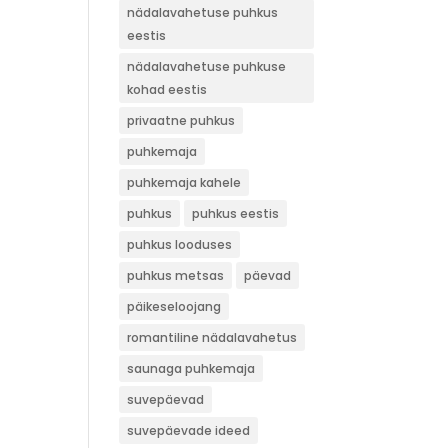
nädalavahetuse puhkus
eestis
nädalavahetuse puhkuse
kohad eestis
privaatne puhkus
puhkemaja
puhkemaja kahele
puhkus
puhkus eestis
puhkus looduses
puhkus metsas
päevad
päikeseloojang
romantiline nädalavahetus
saunaga puhkemaja
suvepäevad
suvepäevade ideed