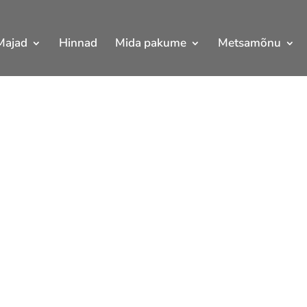
Majad
Hinnad
Mida pakume
Metsamõnu