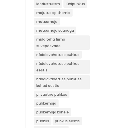
loodusturism
lühipuhkus
majutus spithamis
metsamaja
metsamaja saunaga
mida teha firma
suvepäevadel
nädalavahetuse puhkus
nädalavahetuse puhkus
eestis
nädalavahetuse puhkuse
kohad eestis
privaatne puhkus
puhkemaja
puhkemaja kahele
puhkus
puhkus eestis