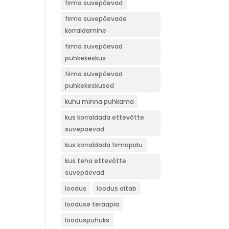
firma suvepäevad
firma suvepäevade
korraldamine
firma suvepäevad
puhkekeskus
firma suvepäevad
puhkekeskused
kuhu minna puhkama
kus korraldada ettevõtte
suvepäevad
kus korraldada firmapidu
kus teha ettevõtte
suvepäevad
loodus
loodus aitab
looduse teraapia
looduspuhuks