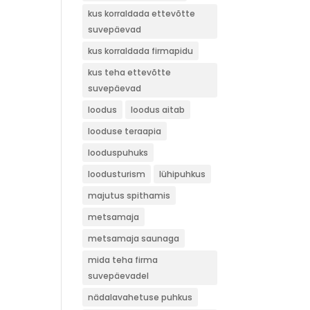
kus korraldada ettevõtte
suvepäevad
kus korraldada firmapidu
kus teha ettevõtte
suvepäevad
loodus
loodus aitab
looduse teraapia
looduspuhuks
loodusturism
lühipuhkus
majutus spithamis
metsamaja
metsamaja saunaga
mida teha firma
suvepäevadel
nädalavahetuse puhkus