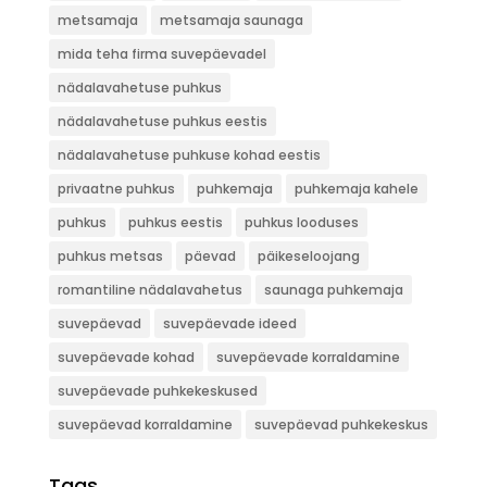
metsamaja
metsamaja saunaga
mida teha firma suvepäevadel
nädalavahetuse puhkus
nädalavahetuse puhkus eestis
nädalavahetuse puhkuse kohad eestis
privaatne puhkus
puhkemaja
puhkemaja kahele
puhkus
puhkus eestis
puhkus looduses
puhkus metsas
päevad
päikeseloojang
romantiline nädalavahetus
saunaga puhkemaja
suvepäevad
suvepäevade ideed
suvepäevade kohad
suvepäevade korraldamine
suvepäevade puhkekeskused
suvepäevad korraldamine
suvepäevad puhkekeskus
Tags