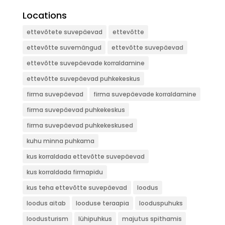
Locations
ettevõtete suvepäevad
ettevõtte
ettevõtte suvemängud
ettevõtte suvepäevad
ettevõtte suvepäevade korraldamine
ettevõtte suvepäevad puhkekeskus
firma suvepäevad
firma suvepäevade korraldamine
firma suvepäevad puhkekeskus
firma suvepäevad puhkekeskused
kuhu minna puhkama
kus korraldada ettevõtte suvepäevad
kus korraldada firmapidu
kus teha ettevõtte suvepäevad
loodus
loodus aitab
looduse teraapia
looduspuhuks
loodusturism
lühipuhkus
majutus spithamis