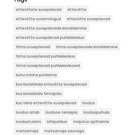
ettevõtete suvepäevad
ettevõtte
ettevõtte suvemängud
ettevõtte suvepäevad
ettevõtte suvepäevade korraldamine
ettevõtte suvepäevad puhkekeskus
firma suvepäevad
firma suvepäevade korraldamine
firma suvepäevad puhkekeskus
firma suvepäevad puhkekeskused
kuhu minna puhkama
kus korraldada ettevõtte suvepäevad
kus korraldada firmapidu
kus teha ettevõtte suvepäevad
loodus
loodus aitab
looduse teraapia
looduspuhuks
loodusturism
lühipuhkus
majutus spithamis
metsamaja
metsamaja saunaga