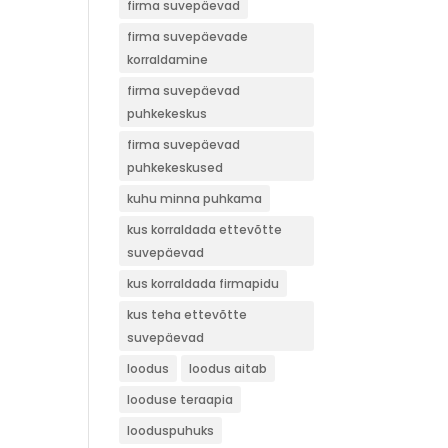
firma suvepäevad
firma suvepäevade
korraldamine
firma suvepäevad
puhkekeskus
firma suvepäevad
puhkekeskused
kuhu minna puhkama
kus korraldada ettevõtte
suvepäevad
kus korraldada firmapidu
kus teha ettevõtte
suvepäevad
loodus
loodus aitab
looduse teraapia
looduspuhuks