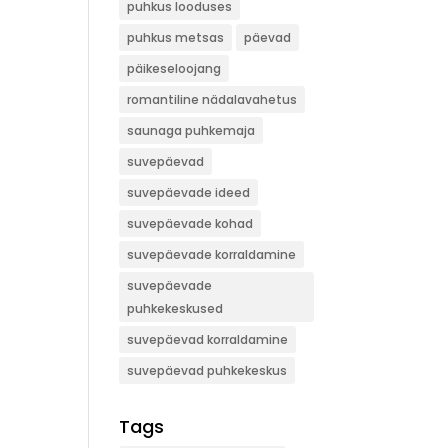
puhkus looduses
puhkus metsas
päevad
päikeseloojang
romantiline nädalavahetus
saunaga puhkemaja
suvepäevad
suvepäevade ideed
suvepäevade kohad
suvepäevade korraldamine
suvepäevade
puhkekeskused
suvepäevad korraldamine
suvepäevad puhkekeskus
Tags