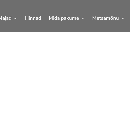
Majad
Hinnad
Mida pakume
Metsamõnu