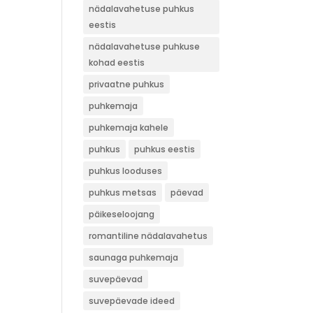
nädalavahetuse puhkus
eestis
nädalavahetuse puhkuse
kohad eestis
privaatne puhkus
puhkemaja
puhkemaja kahele
puhkus
puhkus eestis
puhkus looduses
puhkus metsas
päevad
päikeseloojang
romantiline nädalavahetus
saunaga puhkemaja
suvepäevad
suvepäevade ideed