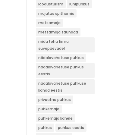
loodusturism
lühipuhkus
majutus spithamis
metsamaja
metsamaja saunaga
mida teha firma
suvepäevadel
nädalavahetuse puhkus
nädalavahetuse puhkus
eestis
nädalavahetuse puhkuse
kohad eestis
privaatne puhkus
puhkemaja
puhkemaja kahele
puhkus
puhkus eestis