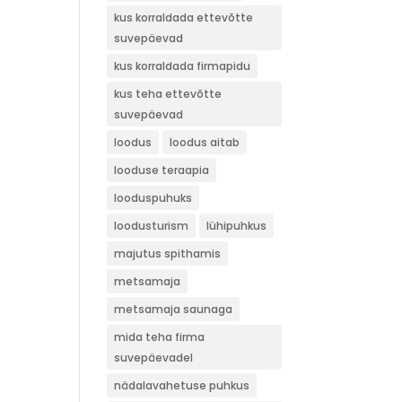
kus korraldada ettevõtte
suvepäevad
kus korraldada firmapidu
kus teha ettevõtte
suvepäevad
loodus
loodus aitab
looduse teraapia
looduspuhuks
loodusturism
lühipuhkus
majutus spithamis
metsamaja
metsamaja saunaga
mida teha firma
suvepäevadel
nädalavahetuse puhkus