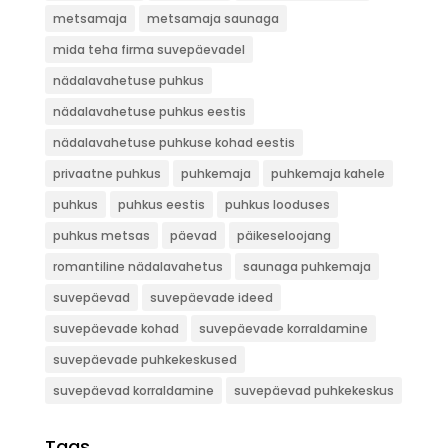
metsamaja
metsamaja saunaga
mida teha firma suvepäevadel
nädalavahetuse puhkus
nädalavahetuse puhkus eestis
nädalavahetuse puhkuse kohad eestis
privaatne puhkus
puhkemaja
puhkemaja kahele
puhkus
puhkus eestis
puhkus looduses
puhkus metsas
päevad
päikeseloojang
romantiline nädalavahetus
saunaga puhkemaja
suvepäevad
suvepäevade ideed
suvepäevade kohad
suvepäevade korraldamine
suvepäevade puhkekeskused
suvepäevad korraldamine
suvepäevad puhkekeskus
Tags