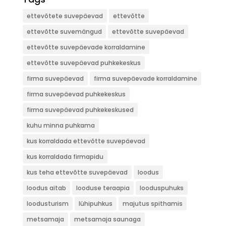
ettevõtete suvepäevad
ettevõtte
ettevõtte suvemängud
ettevõtte suvepäevad
ettevõtte suvepäevade korraldamine
ettevõtte suvepäevad puhkekeskus
firma suvepäevad
firma suvepäevade korraldamine
firma suvepäevad puhkekeskus
firma suvepäevad puhkekeskused
kuhu minna puhkama
kus korraldada ettevõtte suvepäevad
kus korraldada firmapidu
kus teha ettevõtte suvepäevad
loodus
loodus aitab
looduse teraapia
looduspuhuks
loodusturism
lühipuhkus
majutus spithamis
metsamaja
metsamaja saunaga