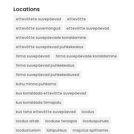
Locations
ettevõtete suvepäevad
ettevõtte
ettevõtte suvemängud
ettevõtte suvepäevad
ettevõtte suvepäevade korraldamine
ettevõtte suvepäevad puhkekeskus
firma suvepäevad
firma suvepäevade korraldamine
firma suvepäevad puhkekeskus
firma suvepäevad puhkekeskused
kuhu minna puhkama
kus korraldada ettevõtte suvepäevad
kus korraldada firmapidu
kus teha ettevõtte suvepäevad
loodus
loodus aitab
looduse teraapia
looduspuhuks
loodusturism
lühipuhkus
majutus spithamis