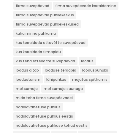
firma suvepäevad
firma suvepäevade korraldamine
firma suvepäevad puhkekeskus
firma suvepäevad puhkekeskused
kuhu minna puhkama
kus korraldada ettevõtte suvepäevad
kus korraldada firmapidu
kus teha ettevõtte suvepäevad
loodus
loodus aitab
looduse teraapia
looduspuhuks
loodusturism
lühipuhkus
majutus spithamis
metsamaja
metsamaja saunaga
mida teha firma suvepäevadel
nädalavahetuse puhkus
nädalavahetuse puhkus eestis
nädalavahetuse puhkuse kohad eestis