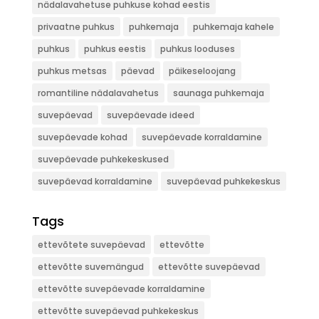
nädalavahetuse puhkuse kohad eestis
privaatne puhkus
puhkemaja
puhkemaja kahele
puhkus
puhkus eestis
puhkus looduses
puhkus metsas
päevad
päikeseloojang
romantiline nädalavahetus
saunaga puhkemaja
suvepäevad
suvepäevade ideed
suvepäevade kohad
suvepäevade korraldamine
suvepäevade puhkekeskused
suvepäevad korraldamine
suvepäevad puhkekeskus
Tags
ettevõtete suvepäevad
ettevõtte
ettevõtte suvemängud
ettevõtte suvepäevad
ettevõtte suvepäevade korraldamine
ettevõtte suvepäevad puhkekeskus