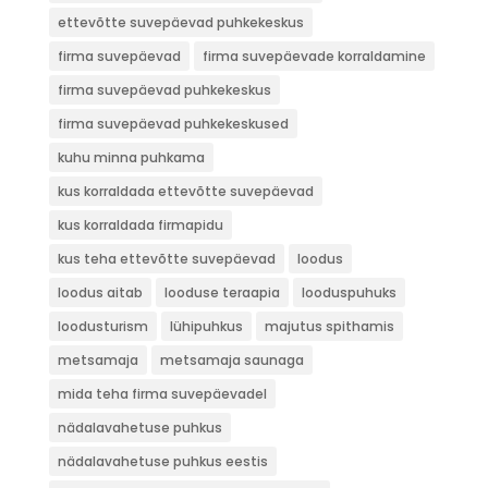
ettevõtte suvepäevad puhkekeskus
firma suvepäevad
firma suvepäevade korraldamine
firma suvepäevad puhkekeskus
firma suvepäevad puhkekeskused
kuhu minna puhkama
kus korraldada ettevõtte suvepäevad
kus korraldada firmapidu
kus teha ettevõtte suvepäevad
loodus
loodus aitab
looduse teraapia
looduspuhuks
loodusturism
lühipuhkus
majutus spithamis
metsamaja
metsamaja saunaga
mida teha firma suvepäevadel
nädalavahetuse puhkus
nädalavahetuse puhkus eestis