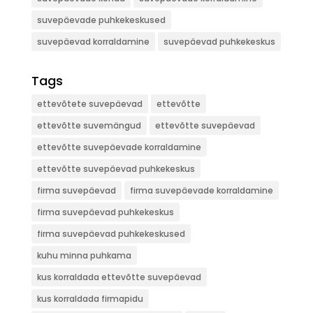
suvepäevade puhkekeskused
suvepäevad korraldamine
suvepäevad puhkekeskus
Tags
ettevõtete suvepäevad
ettevõtte
ettevõtte suvemängud
ettevõtte suvepäevad
ettevõtte suvepäevade korraldamine
ettevõtte suvepäevad puhkekeskus
firma suvepäevad
firma suvepäevade korraldamine
firma suvepäevad puhkekeskus
firma suvepäevad puhkekeskused
kuhu minna puhkama
kus korraldada ettevõtte suvepäevad
kus korraldada firmapidu