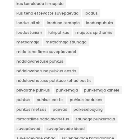
kus korraldada firmapidu
kus teha ettevõtte suvepäevad
loodus
loodus aitab
looduse teraapia
looduspuhuks
loodusturism
lühipuhkus
majutus spithamis
metsamaja
metsamaja saunaga
mida teha firma suvepäevadel
nädalavahetuse puhkus
nädalavahetuse puhkus eestis
nädalavahetuse puhkuse kohad eestis
privaatne puhkus
puhkemaja
puhkemaja kahele
puhkus
puhkus eestis
puhkus looduses
puhkus metsas
päevad
päikeseloojang
romantiline nädalavahetus
saunaga puhkemaja
suvepäevad
suvepäevade ideed
suvepäevade kohad
suvepäevade korraldamine