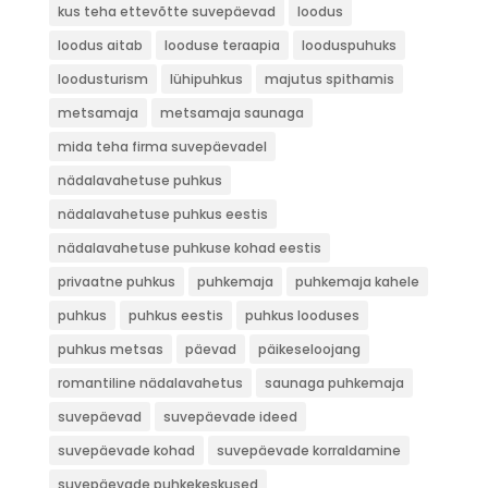
kus teha ettevõtte suvepäevad
loodus
loodus aitab
looduse teraapia
looduspuhuks
loodusturism
lühipuhkus
majutus spithamis
metsamaja
metsamaja saunaga
mida teha firma suvepäevadel
nädalavahetuse puhkus
nädalavahetuse puhkus eestis
nädalavahetuse puhkuse kohad eestis
privaatne puhkus
puhkemaja
puhkemaja kahele
puhkus
puhkus eestis
puhkus looduses
puhkus metsas
päevad
päikeseloojang
romantiline nädalavahetus
saunaga puhkemaja
suvepäevad
suvepäevade ideed
suvepäevade kohad
suvepäevade korraldamine
suvepäevade puhkekeskused