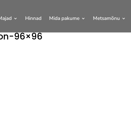
Majad
Hinnad
Mida pakume
Metsamõnu
con-96×96