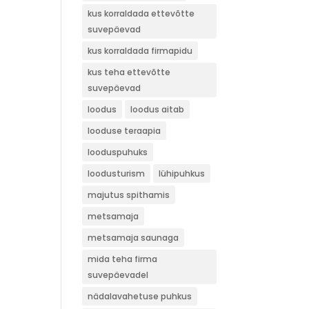
kus korraldada ettevõtte
suvepäevad
kus korraldada firmapidu
kus teha ettevõtte
suvepäevad
loodus
loodus aitab
looduse teraapia
looduspuhuks
loodusturism
lühipuhkus
majutus spithamis
metsamaja
metsamaja saunaga
mida teha firma
suvepäevadel
nädalavahetuse puhkus