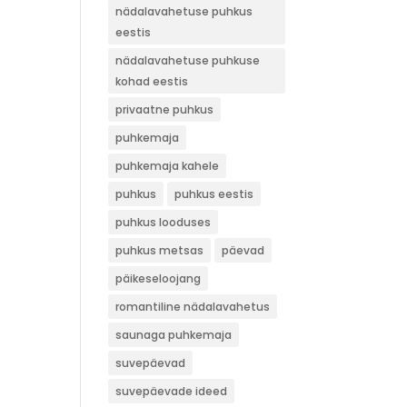
nädalavahetuse puhkus
eestis
nädalavahetuse puhkuse
kohad eestis
privaatne puhkus
puhkemaja
puhkemaja kahele
puhkus
puhkus eestis
puhkus looduses
puhkus metsas
päevad
päikeseloojang
romantiline nädalavahetus
saunaga puhkemaja
suvepäevad
suvepäevade ideed