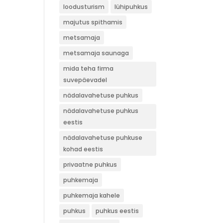
loodusturism
lühipuhkus
majutus spithamis
metsamaja
metsamaja saunaga
mida teha firma
suvepäevadel
nädalavahetuse puhkus
nädalavahetuse puhkus
eestis
nädalavahetuse puhkuse
kohad eestis
privaatne puhkus
puhkemaja
puhkemaja kahele
puhkus
puhkus eestis