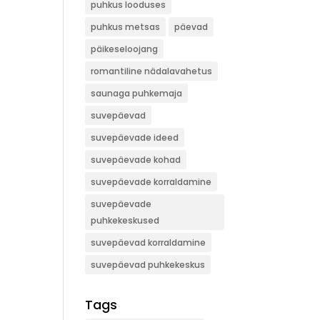
puhkus looduses
puhkus metsas
päevad
päikeseloojang
romantiline nädalavahetus
saunaga puhkemaja
suvepäevad
suvepäevade ideed
suvepäevade kohad
suvepäevade korraldamine
suvepäevade
puhkekeskused
suvepäevad korraldamine
suvepäevad puhkekeskus
Tags