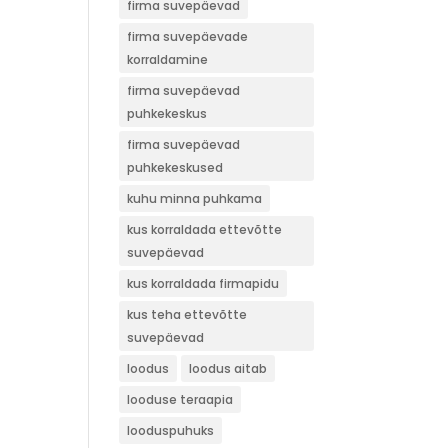
firma suvepäevad
firma suvepäevade
korraldamine
firma suvepäevad
puhkekeskus
firma suvepäevad
puhkekeskused
kuhu minna puhkama
kus korraldada ettevõtte
suvepäevad
kus korraldada firmapidu
kus teha ettevõtte
suvepäevad
loodus
loodus aitab
looduse teraapia
looduspuhuks